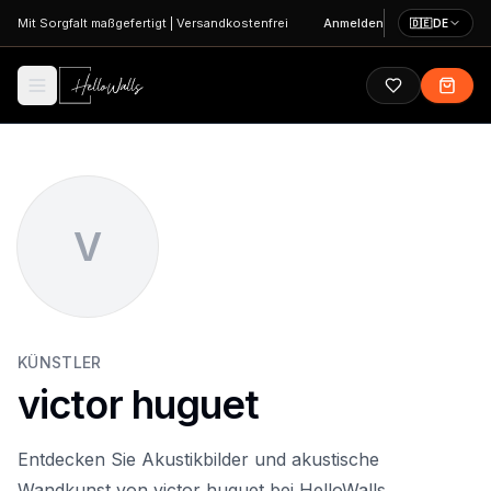
Zum Hauptinhalt springen
Mit Sorgfalt maßgefertigt
|
Versandkostenfrei
Anmelden
🇩🇪
DE
V
KÜNSTLER
victor huguet
Entdecken Sie Akustikbilder und akustische
Wandkunst von victor huguet bei HelloWalls.