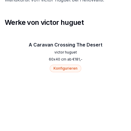
Werke von victor huguet
A Caravan Crossing The Desert
victor huguet
60
x
40
cm
ab
€
181
,-
Konfigurieren