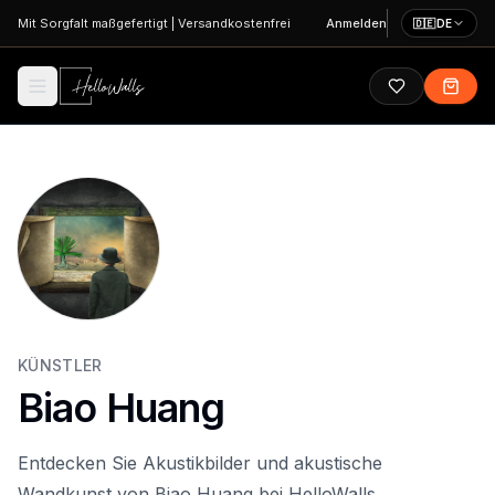
Zum Hauptinhalt springen
Mit Sorgfalt maßgefertigt
|
Versandkostenfrei
Anmelden
🇩🇪
DE
KÜNSTLER
Biao Huang
Entdecken Sie Akustikbilder und akustische
Wandkunst von Biao Huang bei HelloWalls.