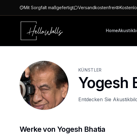
Zum Hauptinhalt springen
Mit Sorgfalt maßgefertigt
Versandkostenfrei
Kostenlo
Home
Akustikb
KÜNSTLER
Yogesh 
Entdecken Sie Akustikbil
Werke von Yogesh Bhatia