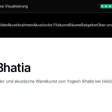
se Visualisierung
ilder
Akustikrahmen
Akustische Filzkunst
Räume
Ratgeber
Über un
Bhatia
der und akustische Wandkunst von Yogesh Bhatia bei Hello