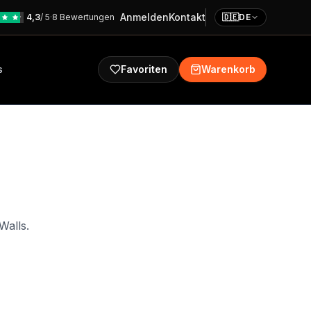
Anmelden
Kontakt
4,3
/ 5
·
8 Bewertungen
🇩🇪
DE
s
Favoriten
Warenkorb
Walls.