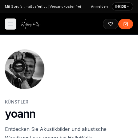
Zum Hauptinhalt springen
Mit Sorgfalt maßgefertigt
|
Versandkostenfrei
Anmelden
🇩🇪
DE
KÜNSTLER
yoann
Entdecken Sie Akustikbilder und akustische
Wandkunst von yoann bei HelloWalls.