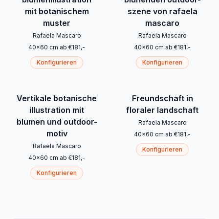
mit botanischem
szene von rafaela
muster
mascaro
Rafaela Mascaro
Rafaela Mascaro
40
x
60
cm
ab
€
181
,-
40
x
60
cm
ab
€
181
,-
Konfigurieren
Konfigurieren
Vertikale botanische
Freundschaft in
illustration mit
floraler landschaft
blumen und outdoor-
Rafaela Mascaro
motiv
40
x
60
cm
ab
€
181
,-
Rafaela Mascaro
Konfigurieren
40
x
60
cm
ab
€
181
,-
Konfigurieren