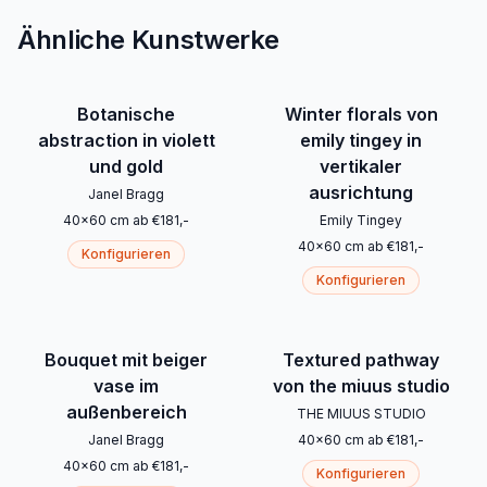
Ähnliche Kunstwerke
Botanische
Winter florals von
abstraction in violett
emily tingey in
und gold
vertikaler
ausrichtung
Janel Bragg
40
x
60
cm
ab
€
181
,-
Emily Tingey
40
x
60
cm
ab
€
181
,-
Konfigurieren
Konfigurieren
Bouquet mit beiger
Textured pathway
vase im
von the miuus studio
außenbereich
THE MIUUS STUDIO
Janel Bragg
40
x
60
cm
ab
€
181
,-
40
x
60
cm
ab
€
181
,-
Konfigurieren