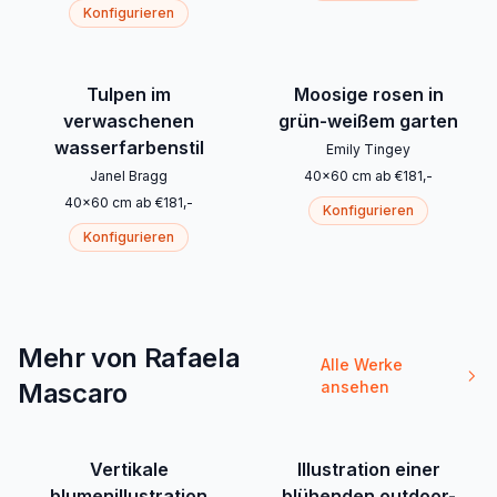
Konfigurieren
Tulpen im
Moosige rosen in
verwaschenen
grün-weißem garten
wasserfarbenstil
Emily Tingey
Janel Bragg
40
x
60
cm
ab
€
181
,-
40
x
60
cm
ab
€
181
,-
Konfigurieren
Konfigurieren
Mehr von Rafaela
Alle Werke
Mascaro
ansehen
Vertikale
Illustration einer
blumenillustration
blühenden outdoor-