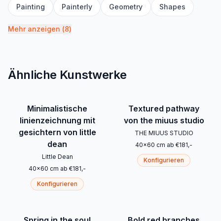
Painting
Painterly
Geometry
Shapes
Mehr anzeigen
(
8
)
Ähnliche Kunstwerke
Minimalistische
Textured pathway
linienzeichnung mit
von the miuus studio
gesichtern von little
THE MIUUS STUDIO
dean
40
x
60
cm
ab
€
181
,-
Little Dean
Konfigurieren
40
x
60
cm
ab
€
181
,-
Konfigurieren
Spring in the soul
Bold red branches