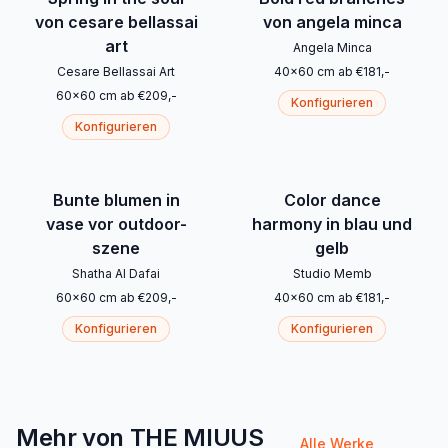
von cesare bellassai
von angela minca
art
Angela Minca
Cesare Bellassai Art
40
x
60
cm
ab
€
181
,-
60
x
60
cm
ab
€
209
,-
Konfigurieren
Konfigurieren
Bunte blumen in
Color dance
vase vor outdoor-
harmony in blau und
szene
gelb
Shatha Al Dafai
Studio Memb
60
x
60
cm
ab
€
209
,-
40
x
60
cm
ab
€
181
,-
Konfigurieren
Konfigurieren
Mehr von THE MIUUS
Alle Werke