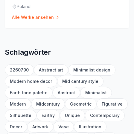
Poland
Standort
:
Alle Werke ansehen
Schlagwörter
2260790
Abstract art
Minimalist design
Modern home decor
Mid century style
Earth tone palette
Abstract
Minimalist
Modern
Midcentury
Geometric
Figurative
Silhouette
Earthy
Unique
Contemporary
Decor
Artwork
Vase
Illustration