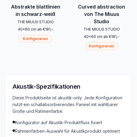
Abstrakte blattlinien
Curved abstraction
in schwarz-weiß
von The Miuus
Studio
THE MIUUS STUDIO
40
x
60
cm
ab
€
181
,-
THE MIUUS STUDIO
40
x
60
cm
ab
€
181
,-
Konfigurieren
Konfigurieren
Akustik-Spezifikationen
Diese Produktseite ist akustik-only. Jede Konfiguration
nutzt ein schallabsorbierendes Paneel mit wählbarer
Größe und Rahmenfarbe.
Konfigurator auf Akustik-Produktfluss fixiert
Rahmenfarben-Auswahl für Akustikprodukt optimiert