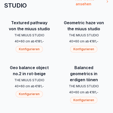
STUDIO
ansehen
Textured pathway
Geometric haze von
von the miuus studio
the miuus studio
THE MIUUS STUDIO
THE MIUUS STUDIO
40
x
60
cm
ab
€
181
,-
40
x
60
cm
ab
€
181
,-
Konfigurieren
Konfigurieren
Geo balance object
Balanced
no.2 in rot-beige
geometrics in
erdigen tönen
THE MIUUS STUDIO
40
x
60
cm
ab
€
181
,-
THE MIUUS STUDIO
40
x
60
cm
ab
€
181
,-
Konfigurieren
Konfigurieren