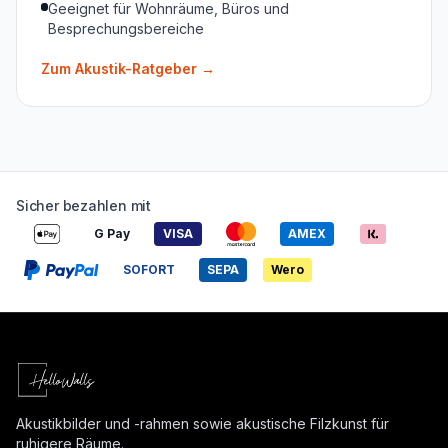
Geeignet für Wohnräume, Büros und
Besprechungsbereiche
Zum Akustik-Ratgeber
→
Sicher bezahlen mit
G Pay
VISA
AMEX
SOFORT
SEPA
Wero
Akustikbilder und -rahmen sowie akustische Filzkunst für
ruhigere Räume.