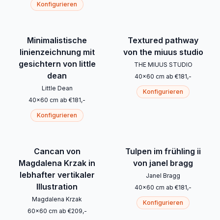
Konfigurieren
Minimalistische
Textured pathway
linienzeichnung mit
von the miuus studio
gesichtern von little
THE MIUUS STUDIO
dean
40
x
60
cm
ab
€
181
,-
Little Dean
Konfigurieren
40
x
60
cm
ab
€
181
,-
Konfigurieren
Cancan von
Tulpen im frühling ii
Magdalena Krzak in
von janel bragg
lebhafter vertikaler
Janel Bragg
Illustration
40
x
60
cm
ab
€
181
,-
Magdalena Krzak
Konfigurieren
60
x
60
cm
ab
€
209
,-