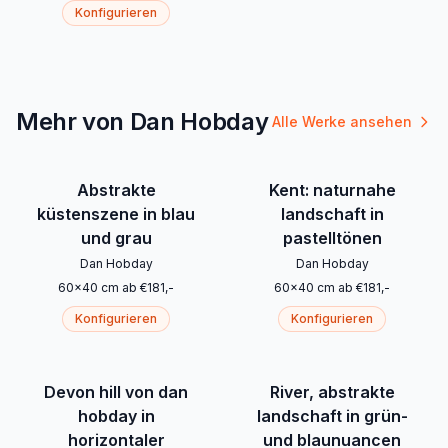
Konfigurieren
Mehr von Dan Hobday
Alle Werke ansehen
Abstrakte
Kent: naturnahe
küstenszene in blau
landschaft in
und grau
pastelltönen
Dan Hobday
Dan Hobday
60
x
40
cm
ab
€
181
,-
60
x
40
cm
ab
€
181
,-
Konfigurieren
Konfigurieren
Devon hill von dan
River, abstrakte
hobday in
landschaft in grün-
horizontaler
und blaunuancen