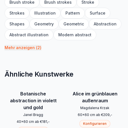
Brush stroke
Brush strokes
Stroke
Strokes
Illustration
Pattern
Surface
Shapes
Geometry
Geometric
Abstraction
Abstract illustration
Modern abstract
Mehr anzeigen
(
2
)
Ähnliche Kunstwerke
Botanische
Alice im grünblauen
abstraction in violett
außenraum
und gold
Magdalena Krzak
Janel Bragg
60
x
60
cm
ab
€
209
,-
40
x
60
cm
ab
€
181
,-
Konfigurieren