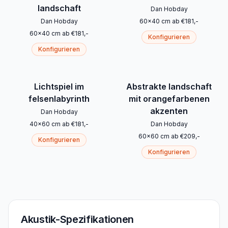
landschaft
Dan Hobday
Dan Hobday
60
x
40
cm
ab
€
181
,-
60
x
40
cm
ab
€
181
,-
Konfigurieren
Konfigurieren
Lichtspiel im
Abstrakte landschaft
felsenlabyrinth
mit orangefarbenen
akzenten
Dan Hobday
40
x
60
cm
ab
€
181
,-
Dan Hobday
60
x
60
cm
ab
€
209
,-
Konfigurieren
Konfigurieren
Akustik-Spezifikationen