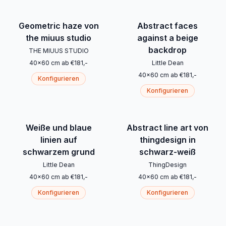
Geometric haze von
Abstract faces
the miuus studio
against a beige
backdrop
THE MIUUS STUDIO
40
x
60
cm
ab
€
181
,-
Little Dean
40
x
60
cm
ab
€
181
,-
Konfigurieren
Konfigurieren
Weiße und blaue
Abstract line art von
linien auf
thingdesign in
schwarzem grund
schwarz-weiß
Little Dean
ThingDesign
40
x
60
cm
ab
€
181
,-
40
x
60
cm
ab
€
181
,-
Konfigurieren
Konfigurieren