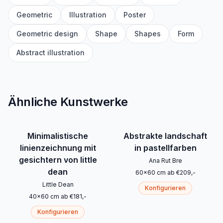
Geometric
Illustration
Poster
Geometric design
Shape
Shapes
Form
Abstract illustration
Ähnliche Kunstwerke
Minimalistische
Abstrakte landschaft
linienzeichnung mit
in pastellfarben
gesichtern von little
Ana Rut Bre
dean
60
x
60
cm
ab
€
209
,-
Little Dean
Konfigurieren
40
x
60
cm
ab
€
181
,-
Konfigurieren