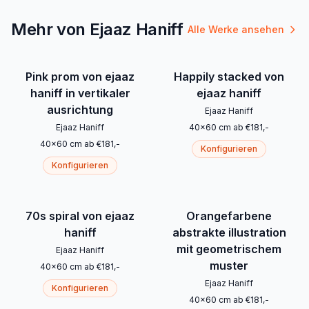
Mehr von Ejaaz Haniff
Alle Werke ansehen
Pink prom von ejaaz
Happily stacked von
haniff in vertikaler
ejaaz haniff
ausrichtung
Ejaaz Haniff
Ejaaz Haniff
40
x
60
cm
ab
€
181
,-
40
x
60
cm
ab
€
181
,-
Konfigurieren
Konfigurieren
70s spiral von ejaaz
Orangefarbene
haniff
abstrakte illustration
mit geometrischem
Ejaaz Haniff
muster
40
x
60
cm
ab
€
181
,-
Ejaaz Haniff
Konfigurieren
40
x
60
cm
ab
€
181
,-