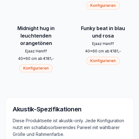
Konfigurieren
Midnight hug in
Funky beat in blau
leuchtenden
und rosa
orangetönen
Ejaaz Haniff
Ejaaz Haniff
40
x
60
cm
ab
€
181
,-
40
x
60
cm
ab
€
181
,-
Konfigurieren
Konfigurieren
Akustik-Spezifikationen
Diese Produktseite ist akustik-only. Jede Konfiguration
nutzt ein schallabsorbierendes Paneel mit wählbarer
Größe und Rahmenfarbe.