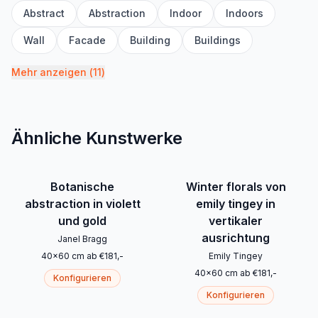
Abstract
Abstraction
Indoor
Indoors
Wall
Facade
Building
Buildings
Mehr anzeigen
(
11
)
Ähnliche Kunstwerke
Botanische
Winter florals von
abstraction in violett
emily tingey in
und gold
vertikaler
ausrichtung
Janel Bragg
40
x
60
cm
ab
€
181
,-
Emily Tingey
40
x
60
cm
ab
€
181
,-
Konfigurieren
Konfigurieren