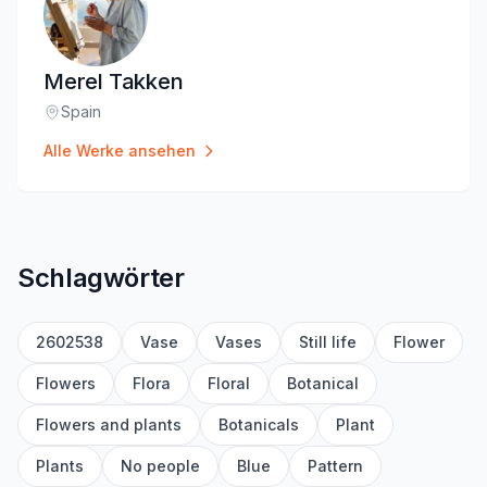
Merel Takken
Spain
Standort
:
Alle Werke ansehen
Schlagwörter
2602538
Vase
Vases
Still life
Flower
Flowers
Flora
Floral
Botanical
Flowers and plants
Botanicals
Plant
Plants
No people
Blue
Pattern