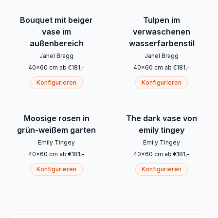
Bouquet mit beiger
Tulpen im
vase im
verwaschenen
außenbereich
wasserfarbenstil
Janel Bragg
Janel Bragg
40
x
60
cm
ab
€
181
,-
40
x
60
cm
ab
€
181
,-
Konfigurieren
Konfigurieren
Moosige rosen in
The dark vase von
grün-weißem garten
emily tingey
Emily Tingey
Emily Tingey
40
x
60
cm
ab
€
181
,-
40
x
60
cm
ab
€
181
,-
Konfigurieren
Konfigurieren