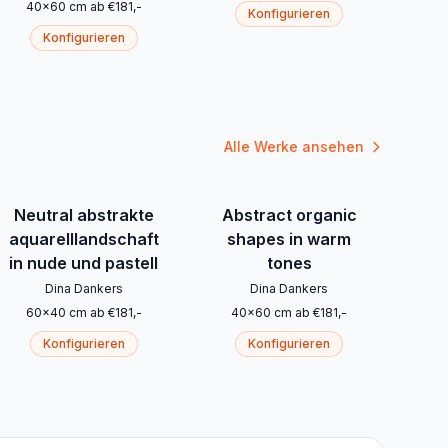
40
x
60
cm
ab
€
181
,-
Konfigurieren
Konfigurieren
Alle Werke ansehen
Neutral abstrakte
Abstract organic
aquarelllandschaft
shapes in warm
in nude und pastell
tones
Dina Dankers
Dina Dankers
60
x
40
cm
ab
€
181
,-
40
x
60
cm
ab
€
181
,-
Konfigurieren
Konfigurieren