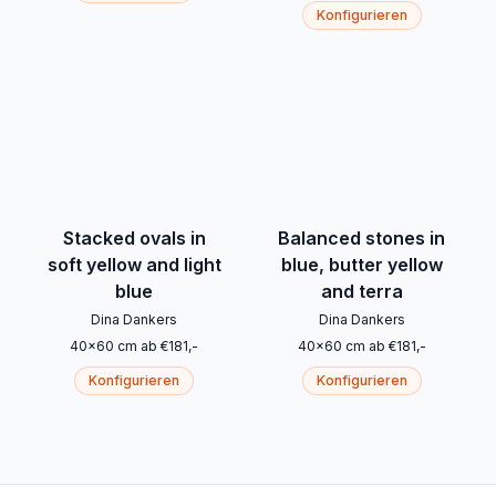
Konfigurieren
Stacked ovals in
Balanced stones in
soft yellow and light
blue, butter yellow
blue
and terra
Dina Dankers
Dina Dankers
40
x
60
cm
ab
€
181
,-
40
x
60
cm
ab
€
181
,-
Konfigurieren
Konfigurieren