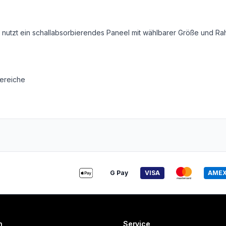
on nutzt ein schallabsorbierendes Paneel mit wählbarer Größe und R
ereiche
G Pay
VISA
AME
n
Service