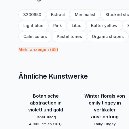
3200850
Bstract
Minimalist
Stacked sh
Light blue
Pink
Lilac
Butter yellow
Calm colors
Pastel tones
Organic shapes
Mehr anzeigen
(
62
)
Ähnliche Kunstwerke
Botanische
Winter florals von
abstraction in
emily tingey in
violett und gold
vertikaler
ausrichtung
Janel Bragg
40
x
60
cm
ab
€
181
,-
Emily Tingey