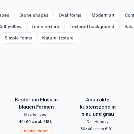
apes
Stone shapes
Oval forms
Modern art
Cont
Soft yellow
Linen texture
Textured background
Bala
Simple forms
Natural texture
Kinder am Fluss in
Abstrakte
blauen Formen
küstenszene in
blau und grau
Maarten Léon
40
x
60
cm
ab
€
181
,-
Dan Hobday
60
x
40
cm
ab
€
181
,-
Konfigurieren