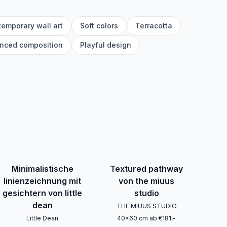
emporary wall art
Soft colors
Terracotta
nced composition
Playful design
Minimalistische
Textured pathway
linienzeichnung mit
von the miuus
gesichtern von little
studio
dean
THE MIUUS STUDIO
Little Dean
40
x
60
cm
ab
€
181
,-