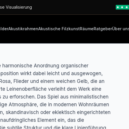
se Visualisierung
ilder
Akustikrahmen
Akustische Filzkunst
Räume
Ratgeber
Über un
ne harmonische Anordnung organischer
mposition wirkt dabei leicht und ausgewogen,
 Rosa, Flieder und einem weichen Gelb, die an
erte Leinenoberfläche verleiht dem Werk eine
ls zu erforschen. Das Spiel aus minimalistischen
uhige Atmosphäre, die in modernen Wohnräumen
en, skandinavisch oder eklektisch eingerichteten
unaufdringliches Element ein, das die
e subtile Struktur und die klare Linienführung