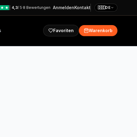
Anmelden
Kontakt
4,3
/ 5
·
8 Bewertungen
🇩🇪
DE
s
Favoriten
Warenkorb