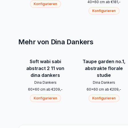
40
x
60
cm
ab
€
181
,-
Konfigurieren
Konfigurieren
Mehr von Dina Dankers
Soft wabi sabi
Taupe garden no.1,
abstract 2 11 von
abstrakte florale
dina dankers
studie
Dina Dankers
Dina Dankers
60
x
60
cm
ab
€
209
,-
60
x
60
cm
ab
€
209
,-
Konfigurieren
Konfigurieren