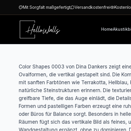
Zum Hauptinhalt springen
Mit Sorgfalt maßgefertigt
Versandkostenfrei
Kostenlo
Home
Akustikb
Color Shapes 0003 von Dina Dankers zeigt ei
Ovalformen, die vertikal gestapelt sind. Die Ko
mit sanften Farbtönen wie Terrakotta, Hellblau,
natürliche Steinstrukturen erinnern. Die texturi
greifbare Tiefe, die das Auge einlädt, die Detai
Formen und pastelligen Farben erzeugt eine r
oder Büros für Balance sorgt. Besonders in hell
Räumen fügt sich das vertikale Bild als feines, 
Wandgestaltung ergänzt, ohne zu dominieren. Di