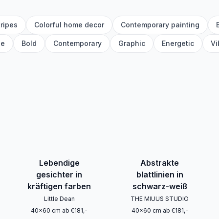
tripes
Colorful home decor
Contemporary painting
ge
Bold
Contemporary
Graphic
Energetic
Vi
Lebendige
Abstrakte
gesichter in
blattlinien in
kräftigen farben
schwarz-weiß
Little Dean
THE MIUUS STUDIO
40
x
60
cm
ab
€
181
,-
40
x
60
cm
ab
€
181
,-