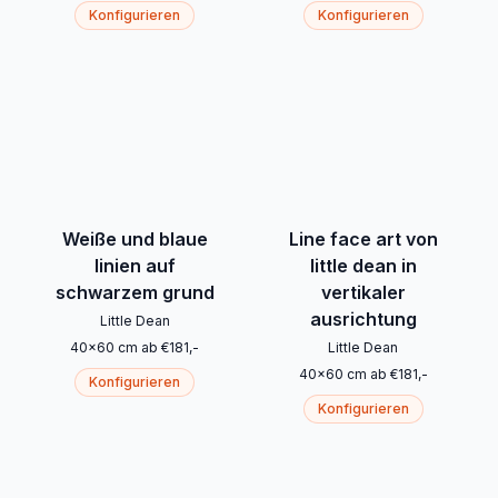
Konfigurieren
Konfigurieren
Weiße und blaue
Line face art von
linien auf
little dean in
schwarzem grund
vertikaler
ausrichtung
Little Dean
40
x
60
cm
ab
€
181
,-
Little Dean
40
x
60
cm
ab
€
181
,-
Konfigurieren
Konfigurieren