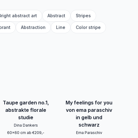
Bright abstract art
Abstract
Stripes
brant
Abstraction
Line
Color stripe
Taupe garden no.1,
My feelings for you
abstrakte florale
von ema paraschiv
studie
in gelb und
schwarz
Dina Dankers
60
x
60
cm
ab
€
209
,-
Ema Paraschiv