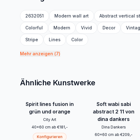
2632051
Modern wall art
Abstract vertical s
Colorful
Modern
Vivid
Decor
Vinta
Stripe
Lines
Color
Mehr anzeigen
(
7
)
Ähnliche Kunstwerke
Spirit lines fusion in
Soft wabi sabi
grün und orange
abstract 2 11 von
dina dankers
City Art
40
x
60
cm
ab
€
181
,-
Dina Dankers
60
x
60
cm
ab
€
209
,-
Konfigurieren