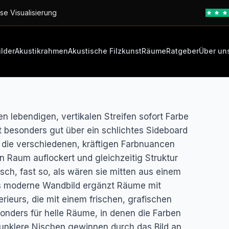
se Visualisierung
ilder
Akustikrahmen
Akustische Filzkunst
Räume
Ratgeber
Über un
nen lebendigen, vertikalen Streifen sofort Farbe
t besonders gut über ein schlichtes Sideboard
 die verschiedenen, kräftigen Farbnuancen
en Raum auflockert und gleichzeitig Struktur
isch, fast so, als wären sie mitten aus einem
s moderne Wandbild ergänzt Räume mit
rieurs, die mit einem frischen, grafischen
sonders für helle Räume, in denen die Farben
dunklere Nischen gewinnen durch das Bild an