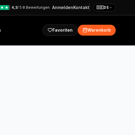
Anmelden
Kontakt
4,3
/ 5
·
8 Bewertungen
🇩🇪
DE
s
Favoriten
Warenkorb