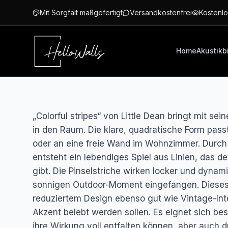
Zum Hauptinhalt springen
Mit Sorgfalt maßgefertigt
Versandkostenfrei
Kostenlo
Home
Akustikb
„Colorful stripes“ von Little Dean bringt mit sei
in den Raum. Die klare, quadratische Form pass
oder an eine freie Wand im Wohnzimmer. Durch
entsteht ein lebendiges Spiel aus Linien, das d
gibt. Die Pinselstriche wirken locker und dynam
sonnigen Outdoor-Moment eingefangen. Diese
reduziertem Design ebenso gut wie Vintage-Inte
Akzent belebt werden sollen. Es eignet sich be
ihre Wirkung voll entfalten können, aber auch 