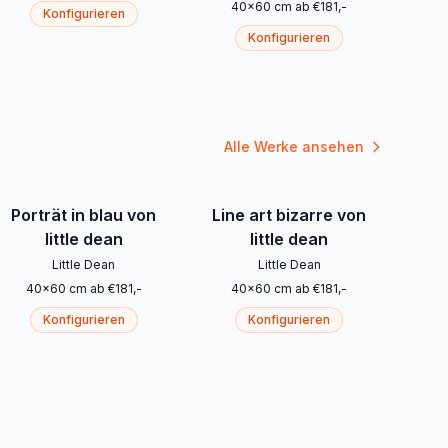
40
x
60
cm
ab
€
181
,-
Konfigurieren
Konfigurieren
Alle Werke ansehen
Porträt in blau von
Line art bizarre von
little dean
little dean
Little Dean
Little Dean
40
x
60
cm
ab
€
181
,-
40
x
60
cm
ab
€
181
,-
Konfigurieren
Konfigurieren