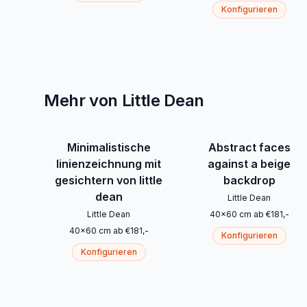
Konfigurieren
Mehr von Little Dean
Minimalistische
Abstract faces
linienzeichnung mit
against a beige
gesichtern von little
backdrop
dean
Little Dean
Little Dean
40
x
60
cm
ab
€
181
,-
40
x
60
cm
ab
€
181
,-
Konfigurieren
Konfigurieren