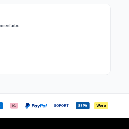
ahmenfarbe.
X
SOFORT
SEPA
Wero