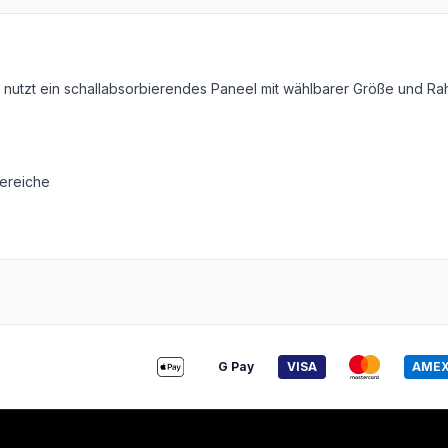
on nutzt ein schallabsorbierendes Paneel mit wählbarer Größe und R
ereiche
G Pay
VISA
AME