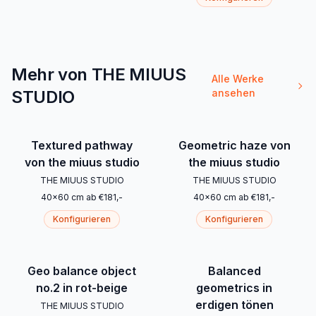
Mehr von THE MIUUS
Alle Werke
STUDIO
ansehen
Textured pathway
Geometric haze von
von the miuus studio
the miuus studio
THE MIUUS STUDIO
THE MIUUS STUDIO
40
x
60
cm
ab
€
181
,-
40
x
60
cm
ab
€
181
,-
Konfigurieren
Konfigurieren
Geo balance object
Balanced
no.2 in rot-beige
geometrics in
erdigen tönen
THE MIUUS STUDIO