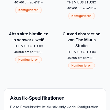
40
x
60
cm
ab
€
181
,-
THE MIUUS STUDIO
40
x
60
cm
ab
€
181
,-
Konfigurieren
Konfigurieren
Abstrakte blattlinien
Curved abstraction
in schwarz-weiß
von The Miuus
Studio
THE MIUUS STUDIO
40
x
60
cm
ab
€
181
,-
THE MIUUS STUDIO
40
x
60
cm
ab
€
181
,-
Konfigurieren
Konfigurieren
Akustik-Spezifikationen
Diese Produktseite ist akustik-only. Jede Konfiguration