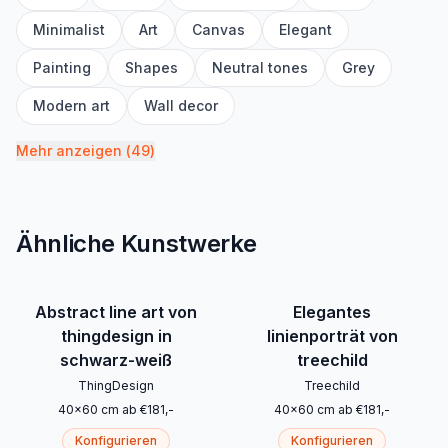
Minimalist
Art
Canvas
Elegant
Painting
Shapes
Neutral tones
Grey
Modern art
Wall decor
Mehr anzeigen
(
49
)
Ähnliche Kunstwerke
Abstract line art von
Elegantes
thingdesign in
linienporträt von
schwarz-weiß
treechild
ThingDesign
Treechild
40
x
60
cm
ab
€
181
,-
40
x
60
cm
ab
€
181
,-
Konfigurieren
Konfigurieren