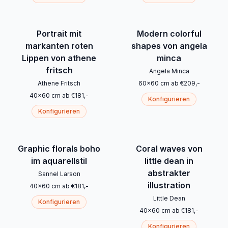
Portrait mit
Modern colorful
markanten roten
shapes von angela
Lippen von athene
minca
fritsch
Angela Minca
Athene Fritsch
60
x
60
cm
ab
€
209
,-
40
x
60
cm
ab
€
181
,-
Konfigurieren
Konfigurieren
Graphic florals boho
Coral waves von
im aquarellstil
little dean in
abstrakter
Sannel Larson
illustration
40
x
60
cm
ab
€
181
,-
Little Dean
Konfigurieren
40
x
60
cm
ab
€
181
,-
Konfigurieren