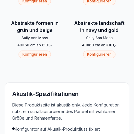
Konfigurieren
Konfigurieren
Abstrakte formen in
Abstrakte landschaft
grün und beige
in navy und gold
Sally Ann Moss
Sally Ann Moss
40
x
60
cm
ab
€
181
,-
40
x
60
cm
ab
€
181
,-
Konfigurieren
Konfigurieren
Akustik-Spezifikationen
Diese Produktseite ist akustik-only. Jede Konfiguration
nutzt ein schallabsorbierendes Paneel mit wählbarer
Größe und Rahmenfarbe.
Konfigurator auf Akustik-Produktfluss fixiert