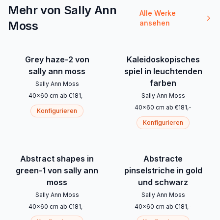
Mehr von Sally Ann
Alle Werke
Moss
ansehen
Grey haze-2 von
Kaleidoskopisches
sally ann moss
spiel in leuchtenden
farben
Sally Ann Moss
40
x
60
cm
ab
€
181
,-
Sally Ann Moss
40
x
60
cm
ab
€
181
,-
Konfigurieren
Konfigurieren
Abstract shapes in
Abstracte
green-1 von sally ann
pinselstriche in gold
moss
und schwarz
Sally Ann Moss
Sally Ann Moss
40
x
60
cm
ab
€
181
,-
40
x
60
cm
ab
€
181
,-