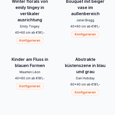
Winter florals von
Bouquet mit beiger
emily tingey in
vase im
vertikaler
außenbereich
ausrichtung
Janel Bragg
Emily Tingey
40
x
60
cm
ab
€
181
,-
40
x
60
cm
ab
€
181
,-
Konfigurieren
Konfigurieren
Kinder am Fluss in
Abstrakte
blauen Formen
küstenszene in blau
und grau
Maarten Léon
40
x
60
cm
ab
€
181
,-
Dan Hobday
60
x
40
cm
ab
€
181
,-
Konfigurieren
Konfigurieren