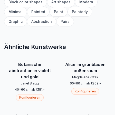
Block color shapes
Art shapes
Modern
Minimal
Painted
Paint
Painterly
Graphic
Abstraction
Pairs
Ähnliche Kunstwerke
Botanische
Alice im grünblauen
abstraction in violett
außenraum
und gold
Magdalena Krzak
Janel Bragg
60
x
60
cm
ab
€
209
,-
40
x
60
cm
ab
€
181
,-
Konfigurieren
Konfigurieren