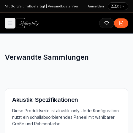
Zum Hauptinhalt springen
Mit Sorgfalt maßgefertigt
|
Versandkostenfrei
Anmelden
🇩🇪
DE
Verwandte Sammlungen
Alle Alten Meister
Akustik-Spezifikationen
Diese Produktseite ist akustik-only. Jede Konfiguration
nutzt ein schallabsorbierendes Paneel mit wählbarer
Größe und Rahmenfarbe.