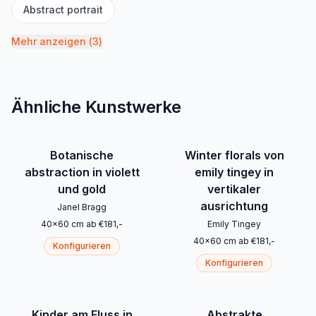
Abstract portrait
Mehr anzeigen
(
3
)
Ähnliche Kunstwerke
Botanische
Winter florals von
abstraction in violett
emily tingey in
und gold
vertikaler
ausrichtung
Janel Bragg
40
x
60
cm
ab
€
181
,-
Emily Tingey
40
x
60
cm
ab
€
181
,-
Konfigurieren
Konfigurieren
Kinder am Fluss in
Abstrakte