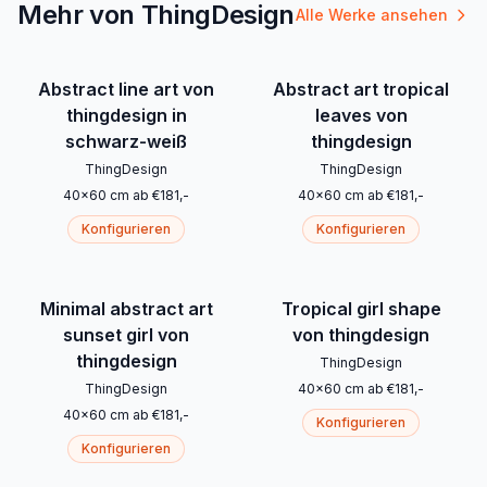
Mehr von ThingDesign
Alle Werke ansehen
Abstract line art von
Abstract art tropical
thingdesign in
leaves von
schwarz-weiß
thingdesign
ThingDesign
ThingDesign
40
x
60
cm
ab
€
181
,-
40
x
60
cm
ab
€
181
,-
Konfigurieren
Konfigurieren
Minimal abstract art
Tropical girl shape
sunset girl von
von thingdesign
thingdesign
ThingDesign
ThingDesign
40
x
60
cm
ab
€
181
,-
40
x
60
cm
ab
€
181
,-
Konfigurieren
Konfigurieren