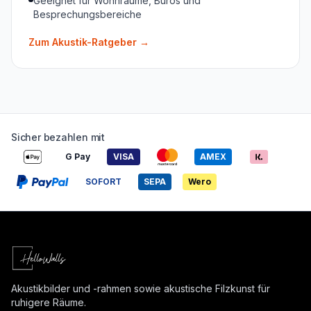
Geeignet für Wohnräume, Büros und
Besprechungsbereiche
Zum Akustik-Ratgeber
→
Sicher bezahlen mit
G Pay
VISA
AMEX
SOFORT
SEPA
Wero
Akustikbilder und -rahmen sowie akustische Filzkunst für
ruhigere Räume.