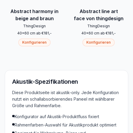
Abstract harmony in
Abstract line art
beige and braun
face von thingdesign
ThingDesign
ThingDesign
40
x
60
cm
ab
€
181
,-
40
x
60
cm
ab
€
181
,-
Konfigurieren
Konfigurieren
Akustik-Spezifikationen
Diese Produktseite ist akustik-only. Jede Konfiguration
nutzt ein schallabsorbierendes Paneel mit wählbarer
Größe und Rahmenfarbe.
Konfigurator auf Akustik-Produktfluss fixiert
Rahmenfarben-Auswahl für Akustikprodukt optimiert