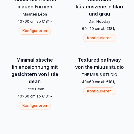
blauen Formen
küstenszene in blau
und grau
Maarten Léon
40
x
60
cm
ab
€
181
,-
Dan Hobday
60
x
40
cm
ab
€
181
,-
Konfigurieren
Konfigurieren
Minimalistische
Textured pathway
linienzeichnung mit
von the miuus studio
gesichtern von little
THE MIUUS STUDIO
dean
40
x
60
cm
ab
€
181
,-
Little Dean
Konfigurieren
40
x
60
cm
ab
€
181
,-
Konfigurieren