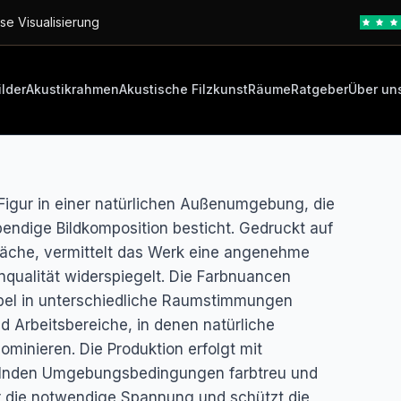
se Visualisierung
ilder
Akustikrahmen
Akustische Filzkunst
Räume
Ratgeber
Über un
Figur in einer natürlichen Außenumgebung, die
bendige Bildkomposition besticht. Gedruckt auf
läche, vermittelt das Werk eine angenehme
enqualität widerspiegelt. Die Farbnuancen
xibel in unterschiedliche Raumstimmungen
d Arbeitsbereiche, in denen natürliche
minieren. Die Produktion erfolgt mit
selnden Umgebungsbedingungen farbtreu und
für die notwendige Spannung und schützt die