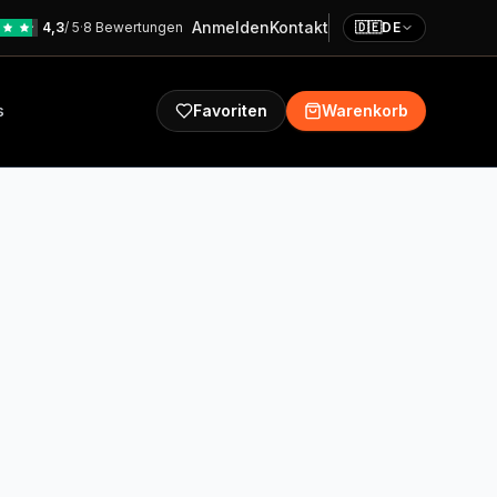
Anmelden
Kontakt
4,3
/ 5
·
8 Bewertungen
🇩🇪
DE
s
Favoriten
Warenkorb