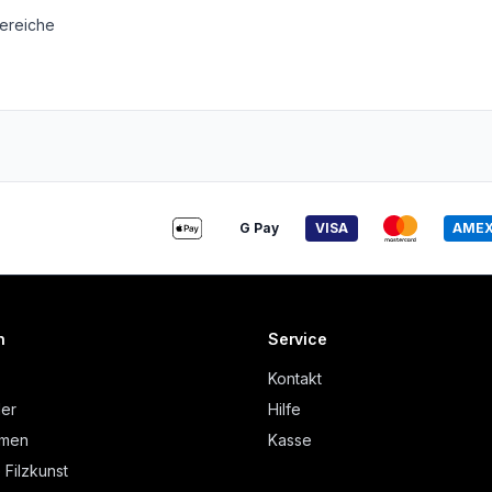
ereiche
G Pay
VISA
AME
n
Service
Kontakt
der
Hilfe
hmen
Kasse
 Filzkunst