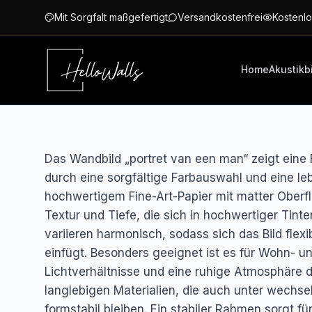
Zum Hauptinhalt springen
Mit Sorgfalt maßgefertigt
Versandkostenfrei
Kostenlo
Home
Akustikb
Das Wandbild „portret van een man“ zeigt eine 
durch eine sorgfältige Farbauswahl und eine le
hochwertigem Fine-Art-Papier mit matter Oberf
Textur und Tiefe, die sich in hochwertiger Tint
variieren harmonisch, sodass sich das Bild fle
einfügt. Besonders geeignet ist es für Wohn- un
Lichtverhältnisse und eine ruhige Atmosphäre do
langlebigen Materialien, die auch unter wech
formstabil bleiben. Ein stabiler Rahmen sorgt 