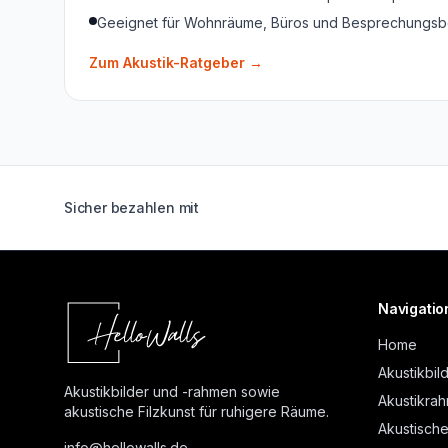
Geeignet für Wohnräume, Büros und Besprechungsb
Zum Akustik-Ratgeber
→
Sicher bezahlen mit
Navigatio
Home
Akustikbil
Akustikbilder und -rahmen sowie
Akustikra
akustische Filzkunst für ruhigere Räume.
Akustische
info@
hellowalls.de