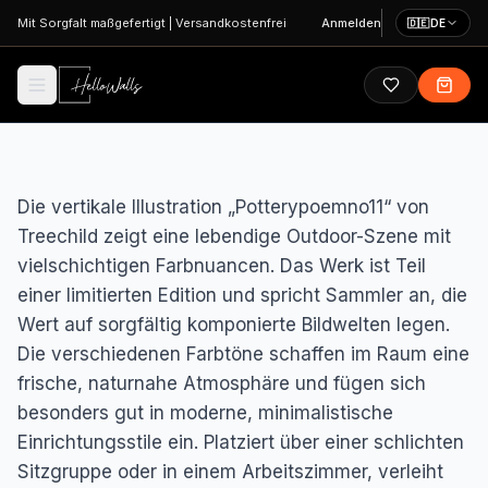
Zum Hauptinhalt springen
Mit Sorgfalt maßgefertigt
|
Versandkostenfrei
Anmelden
🇩🇪
DE
Die vertikale Illustration „Potterypoemno11“ von
Treechild zeigt eine lebendige Outdoor-Szene mit
vielschichtigen Farbnuancen. Das Werk ist Teil
einer limitierten Edition und spricht Sammler an, die
Wert auf sorgfältig komponierte Bildwelten legen.
Die verschiedenen Farbtöne schaffen im Raum eine
frische, naturnahe Atmosphäre und fügen sich
besonders gut in moderne, minimalistische
Einrichtungsstile ein. Platziert über einer schlichten
Sitzgruppe oder in einem Arbeitszimmer, verleiht