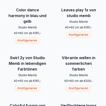
Color dance
Leaves play 1x von
harmony in blau und
studio memb
gelb
Studio Memb
Studio Memb
40
x
60
cm
ab
€
181
,-
40
x
60
cm
ab
€
181
,-
Konfigurieren
Konfigurieren
Swirl 2y von Studio
Vibrante wellen in
Memb in lebendigen
sommerlichen
Farbtönen
farben
Studio Memb
Studio Memb
40
x
60
cm
ab
€
181
,-
60
x
60
cm
ab
€
209
,-
Konfigurieren
Konfigurieren
Colorful fusion von
Verflochtene loops