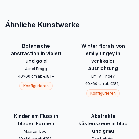
Ähnliche Kunstwerke
Botanische
Winter florals von
abstraction in violett
emily tingey in
und gold
vertikaler
ausrichtung
Janel Bragg
40
x
60
cm
ab
€
181
,-
Emily Tingey
40
x
60
cm
ab
€
181
,-
Konfigurieren
Konfigurieren
Kinder am Fluss in
Abstrakte
blauen Formen
küstenszene in blau
und grau
Maarten Léon
40
x
60
cm
ab
€
181
,-
Dan Hobday