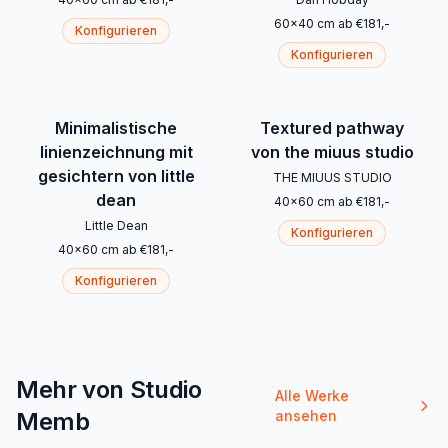
60
x
40
cm
ab
€
181
,-
Konfigurieren
Konfigurieren
Minimalistische
Textured pathway
linienzeichnung mit
von the miuus studio
gesichtern von little
THE MIUUS STUDIO
dean
40
x
60
cm
ab
€
181
,-
Little Dean
Konfigurieren
40
x
60
cm
ab
€
181
,-
Konfigurieren
Mehr von Studio
Alle Werke
Memb
ansehen