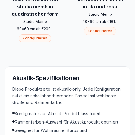
studio memb in
in lila und rosa
quadratischer form
Studio Memb
Studio Memb
40
x
60
cm
ab
€
181
,-
60
x
60
cm
ab
€
209
,-
Konfigurieren
Konfigurieren
Akustik-Spezifikationen
Diese Produktseite ist akustik-only. Jede Konfiguration
nutzt ein schallabsorbierendes Paneel mit wählbarer
Größe und Rahmenfarbe.
Konfigurator auf Akustik-Produktfluss fixiert
Rahmenfarben-Auswahl für Akustikprodukt optimiert
Geeignet für Wohnräume, Büros und