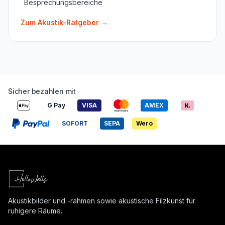
Besprechungsbereiche
Zum Akustik-Ratgeber
→
Sicher bezahlen mit
G Pay
VISA
AMEX
SOFORT
SEPA
Wero
Akustikbilder und -rahmen sowie akustische Filzkunst für
ruhigere Räume.