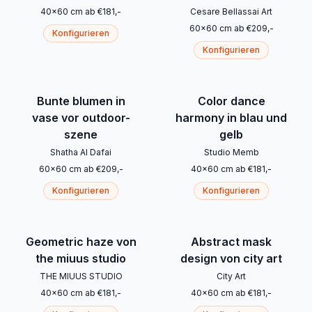
40
x
60
cm
ab
€
181
,-
Cesare Bellassai Art
60
x
60
cm
ab
€
209
,-
Konfigurieren
Konfigurieren
Bunte blumen in
Color dance
vase vor outdoor-
harmony in blau und
szene
gelb
Shatha Al Dafai
Studio Memb
60
x
60
cm
ab
€
209
,-
40
x
60
cm
ab
€
181
,-
Konfigurieren
Konfigurieren
Geometric haze von
Abstract mask
the miuus studio
design von city art
THE MIUUS STUDIO
City Art
40
x
60
cm
ab
€
181
,-
40
x
60
cm
ab
€
181
,-