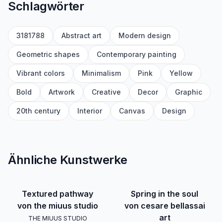
Schlagwörter
3181788
Abstract art
Modern design
Geometric shapes
Contemporary painting
Vibrant colors
Minimalism
Pink
Yellow
Bold
Artwork
Creative
Decor
Graphic
20th century
Interior
Canvas
Design
Ähnliche Kunstwerke
Textured pathway
Spring in the soul
von the miuus studio
von cesare bellassai
art
THE MIUUS STUDIO