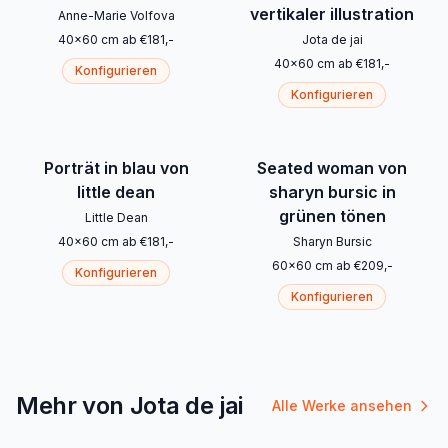
vertikaler illustration
Anne-Marie Volfova
40
x
60
cm
ab
€
181
,-
Jota de jai
40
x
60
cm
ab
€
181
,-
Konfigurieren
Konfigurieren
Porträt in blau von
Seated woman von
little dean
sharyn bursic in
grünen tönen
Little Dean
40
x
60
cm
ab
€
181
,-
Sharyn Bursic
60
x
60
cm
ab
€
209
,-
Konfigurieren
Konfigurieren
Mehr von Jota de jai
Alle Werke ansehen