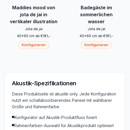
Maddies mood von
Badegäste im
jota de jai in
sommerlichen
vertikaler illustration
wasser
Jota de jai
Jota de jai
40
x
60
cm
ab
€
181
,-
40
x
60
cm
ab
€
181
,-
Konfigurieren
Konfigurieren
Akustik-Spezifikationen
Diese Produktseite ist akustik-only. Jede Konfiguration
nutzt ein schallabsorbierendes Paneel mit wählbarer
Größe und Rahmenfarbe.
Konfigurator auf Akustik-Produktfluss fixiert
Rahmenfarben-Auswahl für Akustikprodukt optimiert