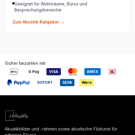
Geeignet für Wohnräume, Büros und
Besprechungsbereiche
Zum Akustik-Ratgeber
→
Sicher bezahlen mit
G Pay
VISA
AMEX
SOFORT
SEPA
Wero
Akustikbilder und -rahmen sowie akustische Filzkunst für
ruhigere Räume.