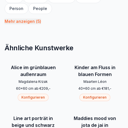
Person
People
Mehr anzeigen
(
5
)
Ähnliche Kunstwerke
Alice im grünblauen
Kinder am Fluss in
außenraum
blauen Formen
Magdalena Krzak
Maarten Léon
60
x
60
cm
ab
€
209
,-
40
x
60
cm
ab
€
181
,-
Konfigurieren
Konfigurieren
Line art porträt in
Maddies mood von
beige und schwarz
jota de jai in