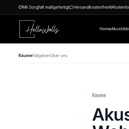
Zum Hauptinhalt springen
Mit Sorgfalt maßgefertigt
Versandkostenfrei
Kostenlo
Home
Akustikb
Räume
Ratgeber
Über uns
Räume
Akus