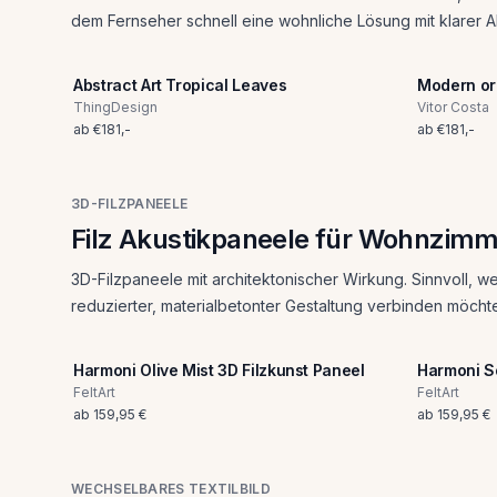
dem Fernseher schnell eine wohnliche Lösung mit klarer 
Abstract Art Tropical Leaves
Modern or
ThingDesign
Vitor Costa
ab
€
181
,-
ab
€
181
,-
3D-FILZPANEELE
Filz Akustikpaneele für Wohnzim
3D-Filzpaneele mit architektonischer Wirkung. Sinnvoll, we
reduzierter, materialbetonter Gestaltung verbinden möcht
Harmoni Olive Mist 3D Filzkunst Paneel
Harmoni So
FeltArt
FeltArt
ab
159,95 €
ab
159,95 €
WECHSELBARES TEXTILBILD