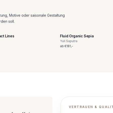
zung, Motive oder saisonale Gestaltung
den soll.
act Lines
Fluid Organic Sepia
Yuli Saputra
ab
€
181
,-
VERTRAUEN & QUALI