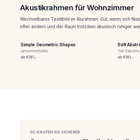
Akustikrahmen für Wohnzimmer
Wechselbares Textilbild im Alurahmen. Gut, wenn sich Nut
öfter ändern und der Raum trotzdem akustisch ruhiger wer
Simple Geometric Shapes
Soft Abstr
uplusmestudio
Yuli Saputra
ab
€
181
,-
ab
€
181
,-
SO KAUFEN SIE SICHERER