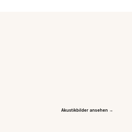
Wohnzimmer
3D-Filzpaneele mit architektonischer Wirkung.
Sinnvoll, wenn Sie eine ruhigere Akustik mit
reduzierter, materialbetonter Gestaltung verbinden
möchten.
Akustikbilder ansehen
→