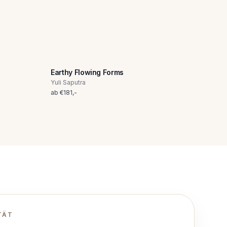
Earthy Flowing Forms
Yuli Saputra
ab
€
181
,-
TÄT