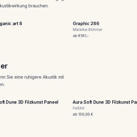
Akustikwirkung brauchen.
ganic art 8
Graphic 286
Mareike Böhmer
ab
€
181
,-
mer
nn Sie eine ruhigere Akustik mit
en.
ft Dune 3D Filzkunst Paneel
Aura Soft Dune 3D Filzkunst P
FeltArt
ab
159,95 €