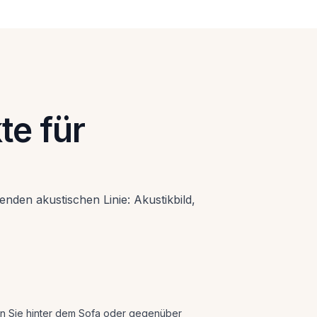
Wohnzimmer
Wechselbares Textilbild im Alurahmen. Gut, wenn
sich Nutzung, Motive oder saisonale Gestaltung
öfter ändern und der Raum trotzdem akustisch
ruhiger werden soll.
te für
enden akustischen Linie: Akustikbild,
nn Sie hinter dem Sofa oder gegenüber