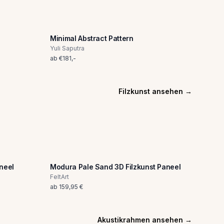
Minimal Abstract Pattern
Yuli Saputra
ab
€
181
,-
Filzkunst ansehen
→
aneel
Modura Pale Sand 3D Filzkunst Paneel
FeltArt
ab
159,95 €
Akustikrahmen ansehen
→