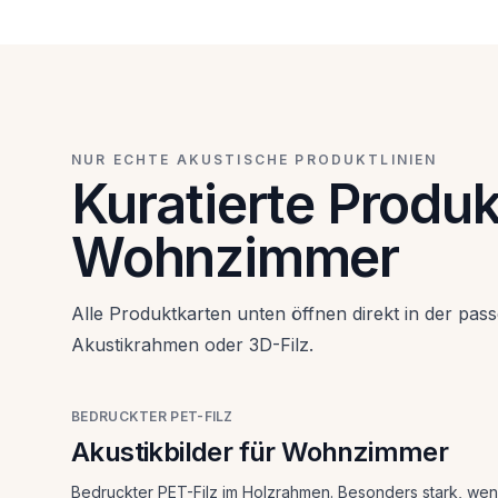
Wohnzimmer
Bedruckter PET-Filz im Holzrahmen. Besonders
stark, wenn Sie hinter dem Sofa oder gegenüber
dem Fernseher schnell eine wohnliche Lösung mit
klarer Akustikwirkung brauchen.
NUR ECHTE AKUSTISCHE PRODUKTLINIEN
Kuratierte Produk
Wohnzimmer
Alle Produktkarten unten öffnen direkt in der pass
Akustikrahmen oder 3D-Filz.
BEDRUCKTER PET-FILZ
Akustikbilder für Wohnzimmer
Bedruckter PET-Filz im Holzrahmen. Besonders stark, we