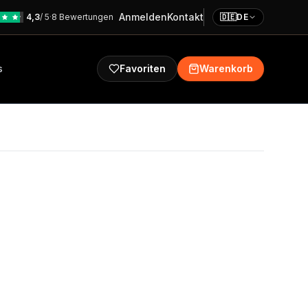
Anmelden
Kontakt
4,3
/ 5
·
8 Bewertungen
🇩🇪
DE
s
Favoriten
Warenkorb