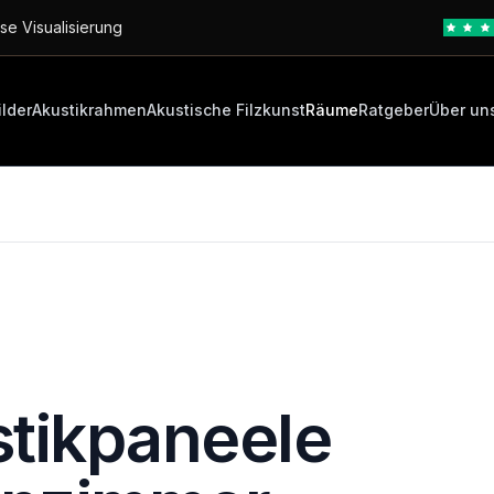
se Visualisierung
ilder
Akustikrahmen
Akustische Filzkunst
Räume
Ratgeber
Über un
tikpaneele