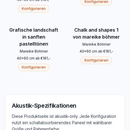
Konfigurieren
Konfigurieren
Grafische landschaft
Chalk and shapes 1
in sanften
von mareike böhmer
pastelltönen
Mareike Böhmer
Mareike Böhmer
40
x
60
cm
ab
€
181
,-
40
x
60
cm
ab
€
181
,-
Konfigurieren
Konfigurieren
Akustik-Spezifikationen
Diese Produktseite ist akustik-only. Jede Konfiguration
nutzt ein schallabsorbierendes Paneel mit wählbarer
Größe und Rahmenfarbe.