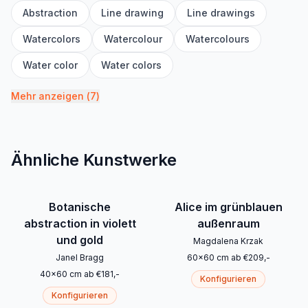
Abstraction
Line drawing
Line drawings
Watercolors
Watercolour
Watercolours
Water color
Water colors
Mehr anzeigen
(
7
)
Ähnliche Kunstwerke
Botanische
Alice im grünblauen
abstraction in violett
außenraum
und gold
Magdalena Krzak
Janel Bragg
60
x
60
cm
ab
€
209
,-
40
x
60
cm
ab
€
181
,-
Konfigurieren
Konfigurieren