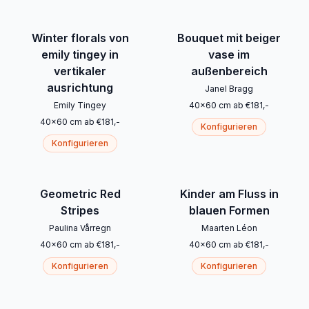
Winter florals von
Bouquet mit beiger
emily tingey in
vase im
vertikaler
außenbereich
ausrichtung
Janel Bragg
Emily Tingey
40
x
60
cm
ab
€
181
,-
40
x
60
cm
ab
€
181
,-
Konfigurieren
Konfigurieren
Geometric Red
Kinder am Fluss in
Stripes
blauen Formen
Paulina Vårregn
Maarten Léon
40
x
60
cm
ab
€
181
,-
40
x
60
cm
ab
€
181
,-
Konfigurieren
Konfigurieren