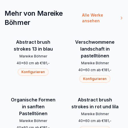
Mehr von Mareike
Alle Werke
Böhmer
ansehen
Abstract brush
Verschwommene
strokes 13 in blau
landschaft in
pastelltönen
Mareike Böhmer
40
x
60
cm
ab
€
181
,-
Mareike Böhmer
40
x
60
cm
ab
€
181
,-
Konfigurieren
Konfigurieren
Organische Formen
Abstract brush
in sanften
strokes in rot und lila
Pastelltönen
Mareike Böhmer
Mareike Böhmer
40
x
60
cm
ab
€
181
,-
40
x
60
cm
ab
€
181
,-