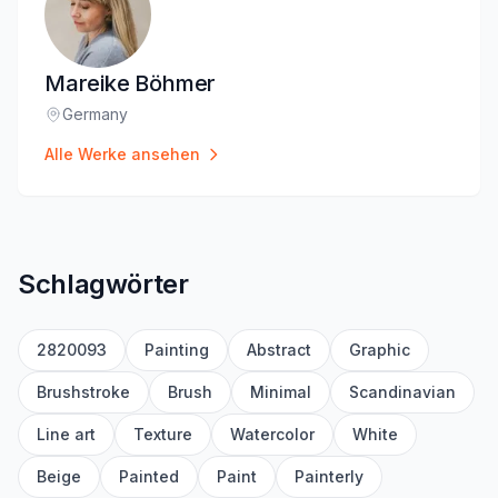
Mareike Böhmer
Germany
Standort
:
Alle Werke ansehen
Schlagwörter
2820093
Painting
Abstract
Graphic
Brushstroke
Brush
Minimal
Scandinavian
Line art
Texture
Watercolor
White
Beige
Painted
Paint
Painterly