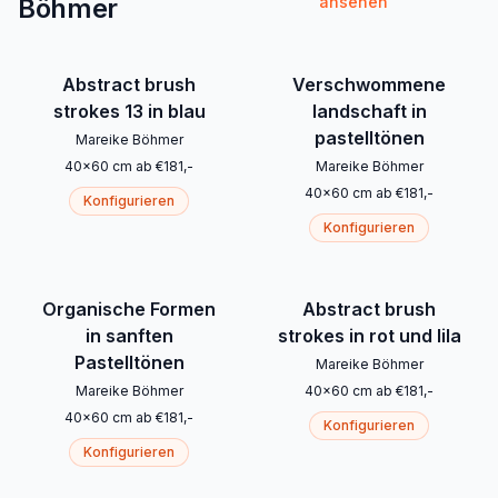
Böhmer
ansehen
Abstract brush
Verschwommene
strokes 13 in blau
landschaft in
pastelltönen
Mareike Böhmer
40
x
60
cm
ab
€
181
,-
Mareike Böhmer
40
x
60
cm
ab
€
181
,-
Konfigurieren
Konfigurieren
Organische Formen
Abstract brush
in sanften
strokes in rot und lila
Pastelltönen
Mareike Böhmer
Mareike Böhmer
40
x
60
cm
ab
€
181
,-
40
x
60
cm
ab
€
181
,-
Konfigurieren
Konfigurieren