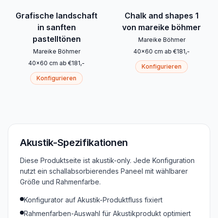
Grafische landschaft
Chalk and shapes 1
in sanften
von mareike böhmer
pastelltönen
Mareike Böhmer
Mareike Böhmer
40
x
60
cm
ab
€
181
,-
40
x
60
cm
ab
€
181
,-
Konfigurieren
Konfigurieren
Akustik-Spezifikationen
Diese Produktseite ist akustik-only. Jede Konfiguration
nutzt ein schallabsorbierendes Paneel mit wählbarer
Größe und Rahmenfarbe.
Konfigurator auf Akustik-Produktfluss fixiert
Rahmenfarben-Auswahl für Akustikprodukt optimiert