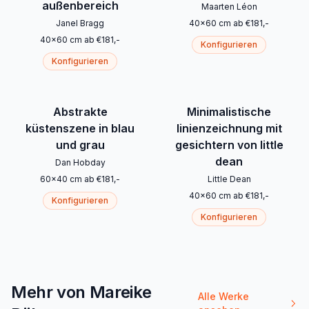
außenbereich
Maarten Léon
Janel Bragg
40
x
60
cm
ab
€
181
,-
40
x
60
cm
ab
€
181
,-
Konfigurieren
Konfigurieren
Abstrakte
Minimalistische
küstenszene in blau
linienzeichnung mit
und grau
gesichtern von little
dean
Dan Hobday
60
x
40
cm
ab
€
181
,-
Little Dean
40
x
60
cm
ab
€
181
,-
Konfigurieren
Konfigurieren
Mehr von Mareike
Alle Werke