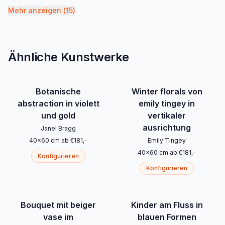
Mehr anzeigen
(
15
)
Ähnliche Kunstwerke
Botanische
Winter florals von
abstraction in violett
emily tingey in
und gold
vertikaler
ausrichtung
Janel Bragg
40
x
60
cm
ab
€
181
,-
Emily Tingey
40
x
60
cm
ab
€
181
,-
Konfigurieren
Konfigurieren
Bouquet mit beiger
Kinder am Fluss in
vase im
blauen Formen