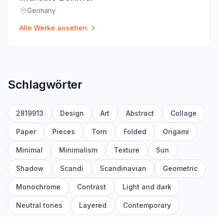
Germany
Standort
:
Alle Werke ansehen
Schlagwörter
2819913
Design
Art
Abstract
Collage
Paper
Pieces
Torn
Folded
Origami
Minimal
Minimalism
Texture
Sun
Shadow
Scandi
Scandinavian
Geometric
Monochrome
Contrast
Light and dark
Neutral tones
Layered
Contemporary