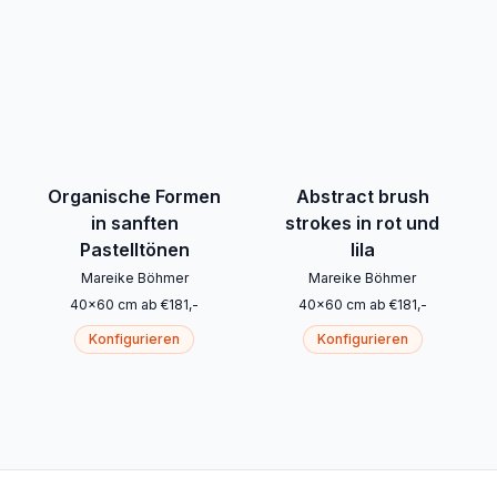
Organische Formen
Abstract brush
in sanften
strokes in rot und
Pastelltönen
lila
Mareike Böhmer
Mareike Böhmer
40
x
60
cm
ab
€
181
,-
40
x
60
cm
ab
€
181
,-
Konfigurieren
Konfigurieren