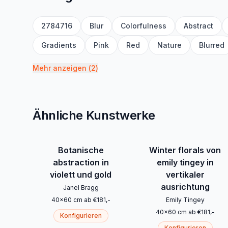
2784716
Blur
Colorfulness
Abstract
Gradients
Pink
Red
Nature
Blurred
Mehr anzeigen
(
2
)
Ähnliche Kunstwerke
Botanische
Winter florals von
abstraction in
emily tingey in
violett und gold
vertikaler
ausrichtung
Janel Bragg
40
x
60
cm
ab
€
181
,-
Emily Tingey
40
x
60
cm
ab
€
181
,-
Konfigurieren
Konfigurieren