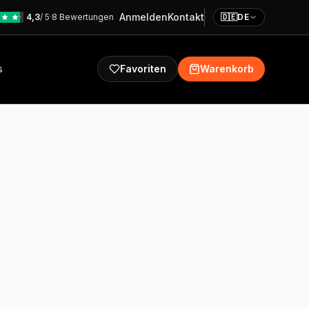
Anmelden
Kontakt
4,3
/ 5
·
8 Bewertungen
🇩🇪
DE
s
Favoriten
Warenkorb