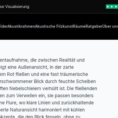
se Visualisierung
ilder
Akustikrahmen
Akustische Filzkunst
Räume
Ratgeber
Über un
entaufnahme, die zwischen Realität und
eigt eine Außenansicht, in der zarte
em Rot fließen und eine fast träumerische
verschwommener Blick durch feuchte Scheiben
en Nebelschleiern verhüllt ist. Die fließenden
en zum Verweilen ein, sie passen besonders
e Flure, wo klare Linien und zurückhaltende
ierte Naturansicht harmoniert mit kühlen
kzente, die den Blick fesseln, ohne zu