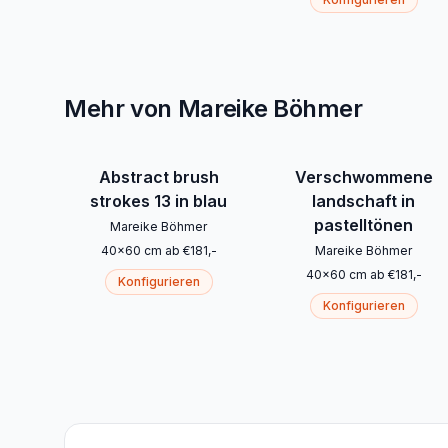
Mehr von Mareike Böhmer
Abstract brush
Verschwommene
strokes 13 in blau
landschaft in
pastelltönen
Mareike Böhmer
40
x
60
cm
ab
€
181
,-
Mareike Böhmer
40
x
60
cm
ab
€
181
,-
Konfigurieren
Konfigurieren