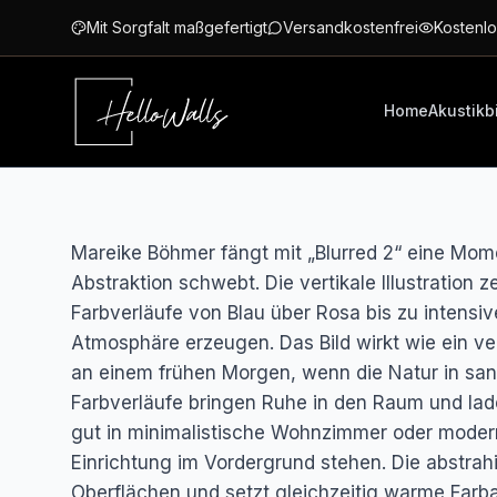
Zum Hauptinhalt springen
Mit Sorgfalt maßgefertigt
Versandkostenfrei
Kostenlo
Home
Akustikb
Mareike Böhmer fängt mit „Blurred 2“ eine Mom
Abstraktion schwebt. Die vertikale Illustration z
Farbverläufe von Blau über Rosa bis zu intensiv
Atmosphäre erzeugen. Das Bild wirkt wie ein 
an einem frühen Morgen, wenn die Natur in sanft
Farbverläufe bringen Ruhe in den Raum und lad
gut in minimalistische Wohnzimmer oder modern
Einrichtung im Vordergrund stehen. Die abstrah
Oberflächen und setzt gleichzeitig warme Farba