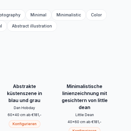
otography
Minimal
Minimalistic
Color
l
Abstract illustration
Abstrakte
Minimalistische
küstenszene in
linienzeichnung mit
blau und grau
gesichtern von little
dean
Dan Hobday
60
x
40
cm
ab
€
181
,-
Little Dean
40
x
60
cm
ab
€
181
,-
Konfigurieren
Konfigurieren