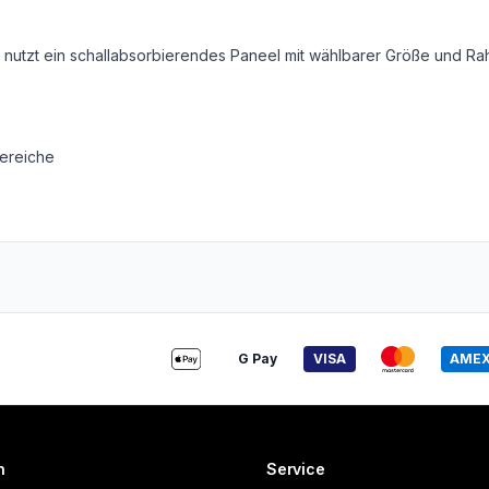
on nutzt ein schallabsorbierendes Paneel mit wählbarer Größe und R
ereiche
G Pay
VISA
AME
n
Service