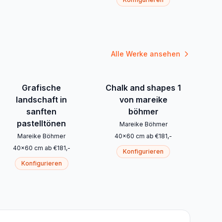
Alle Werke ansehen
Grafische
Chalk and shapes 1
landschaft in
von mareike
sanften
böhmer
pastelltönen
Mareike Böhmer
Mareike Böhmer
40
x
60
cm
ab
€
181
,-
40
x
60
cm
ab
€
181
,-
Konfigurieren
Konfigurieren