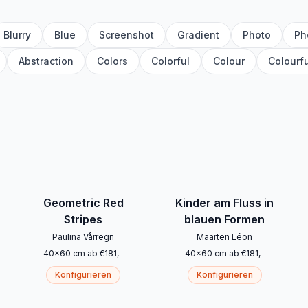
Blurry
Blue
Screenshot
Gradient
Photo
Ph
Abstraction
Colors
Colorful
Colour
Colourfu
Geometric Red
Kinder am Fluss in
Stripes
blauen Formen
Paulina Vårregn
Maarten Léon
40
x
60
cm
ab
€
181
,-
40
x
60
cm
ab
€
181
,-
Konfigurieren
Konfigurieren