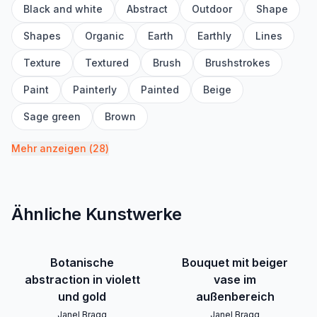
Black and white
Abstract
Outdoor
Shape
Shapes
Organic
Earth
Earthly
Lines
Texture
Textured
Brush
Brushstrokes
Paint
Painterly
Painted
Beige
Sage green
Brown
Mehr anzeigen
(
28
)
Ähnliche Kunstwerke
Botanische
Bouquet mit beiger
abstraction in violett
vase im
und gold
außenbereich
Janel Bragg
Janel Bragg