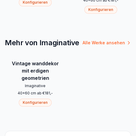
40
x
60
cm
ab
€
181
,-
Konfigurieren
Konfigurieren
Mehr von Imaginative
Alle Werke ansehen
Vintage wanddekor
mit erdigen
geometrien
Imaginative
40
x
60
cm
ab
€
181
,-
Konfigurieren