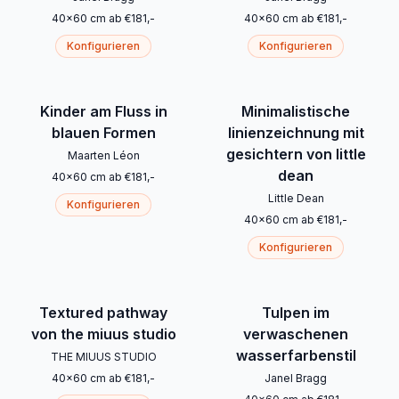
40
x
60
cm
ab
€
181
,-
40
x
60
cm
ab
€
181
,-
Konfigurieren
Konfigurieren
Kinder am Fluss in
Minimalistische
blauen Formen
linienzeichnung mit
gesichtern von little
Maarten Léon
dean
40
x
60
cm
ab
€
181
,-
Little Dean
Konfigurieren
40
x
60
cm
ab
€
181
,-
Konfigurieren
Textured pathway
Tulpen im
von the miuus studio
verwaschenen
wasserfarbenstil
THE MIUUS STUDIO
40
x
60
cm
ab
€
181
,-
Janel Bragg