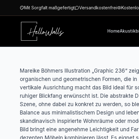
Zum Hauptinhalt springen
Mit Sorgfalt maßgefertigt
Versandkostenfrei
Kostenlo
Home
Akustikb
Mareike Böhmers Illustration „Graphic 236“ ze
organischen und geometrischen Formen, die in s
vertikale Ausrichtung macht das Bild ideal für
ruhiger Blickfang erwünscht ist. Die abstrakte D
Szene, ohne dabei zu konkret zu werden, so ble
Balance aus minimalistischem Design und leben
skandinavisch inspirierte Wohnräume oder mode
Bild bringt eine angenehme Leichtigkeit und Far
dezenten Möbeln kombinieren lässt. Es eignet 