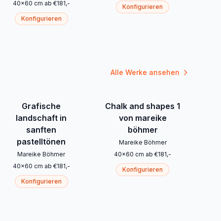
40
x
60
cm
ab
€
181
,-
Konfigurieren
Konfigurieren
Alle Werke ansehen
Grafische
Chalk and shapes 1
landschaft in
von mareike
sanften
böhmer
pastelltönen
Mareike Böhmer
Mareike Böhmer
40
x
60
cm
ab
€
181
,-
40
x
60
cm
ab
€
181
,-
Konfigurieren
Konfigurieren