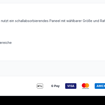
on nutzt ein schallabsorbierendes Paneel mit wählbarer Größe und R
ereiche
G Pay
VISA
AME