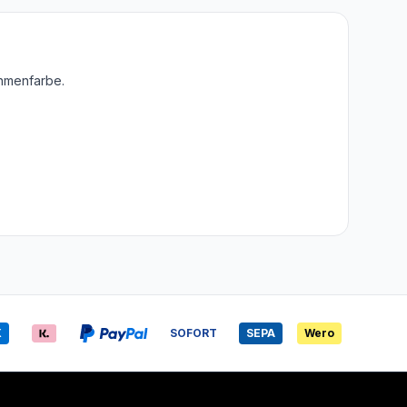
ahmenfarbe.
X
SOFORT
SEPA
Wero