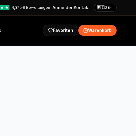
Anmelden
Kontakt
4,3
/ 5
·
8 Bewertungen
🇩🇪
DE
s
Favoriten
Warenkorb