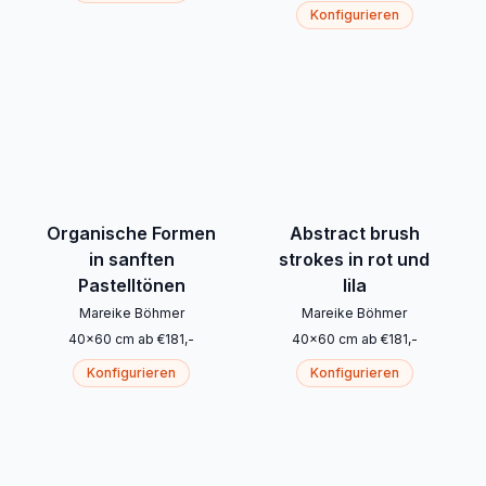
Konfigurieren
Organische Formen
Abstract brush
in sanften
strokes in rot und
Pastelltönen
lila
Mareike Böhmer
Mareike Böhmer
40
x
60
cm
ab
€
181
,-
40
x
60
cm
ab
€
181
,-
Konfigurieren
Konfigurieren