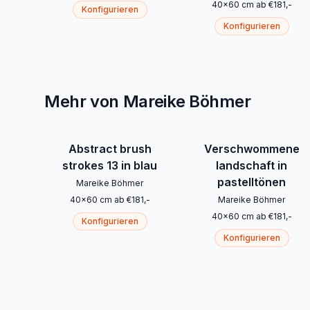
40
x
60
cm
ab
€
181
,-
Konfigurieren
Konfigurieren
Mehr von Mareike Böhmer
Abstract brush
Verschwommene
strokes 13 in blau
landschaft in
pastelltönen
Mareike Böhmer
40
x
60
cm
ab
€
181
,-
Mareike Böhmer
40
x
60
cm
ab
€
181
,-
Konfigurieren
Konfigurieren