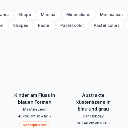
anic
Shape
Minimal
Minimalistic
Minimalism
on
Shapes
Pastel
Pastel color
Pastel colors
Kinder am Fluss in
Abstrakte
blauen Formen
küstenszene in
blau und grau
Maarten Léon
40
x
60
cm
ab
€
181
,-
Dan Hobday
60
x
40
cm
ab
€
181
,-
Konfigurieren