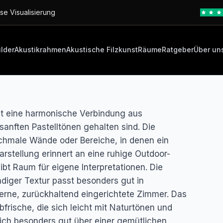
se Visualisierung
ilder
Akustikrahmen
Akustische Filzkunst
Räume
Ratgeber
Über un
igt eine harmonische Verbindung aus
anften Pastelltönen gehalten sind. Die
 schmale Wände oder Bereiche, in denen ein
arstellung erinnert an eine ruhige Outdoor-
ibt Raum für eigene Interpretationen. Die
diger Textur passt besonders gut in
rne, zurückhaltend eingerichtete Zimmer. Das
bfrische, die sich leicht mit Naturtönen und
sich besonders gut über einer gemütlichen