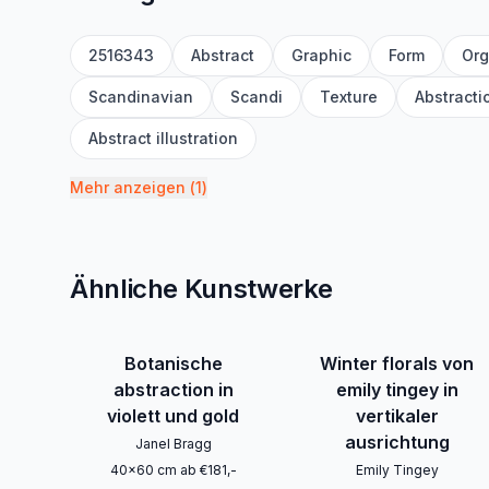
2516343
Abstract
Graphic
Form
Org
Scandinavian
Scandi
Texture
Abstracti
Abstract illustration
Mehr anzeigen
(
1
)
Ähnliche Kunstwerke
Botanische
Winter florals von
abstraction in
emily tingey in
violett und gold
vertikaler
ausrichtung
Janel Bragg
40
x
60
cm
ab
€
181
,-
Emily Tingey