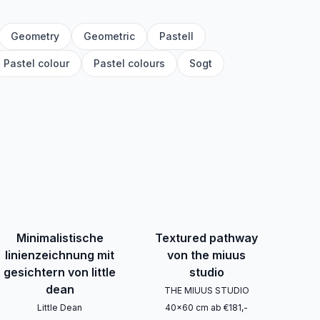
Geometry
Geometric
Pastell
Pastel colour
Pastel colours
Sogt
Minimalistische
Textured pathway
linienzeichnung mit
von the miuus
gesichtern von little
studio
dean
THE MIUUS STUDIO
Little Dean
40
x
60
cm
ab
€
181
,-