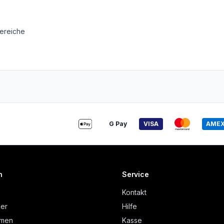
ereiche
G Pay
VISA
AME
n
Service
Kontakt
der
Hilfe
hmen
Kasse