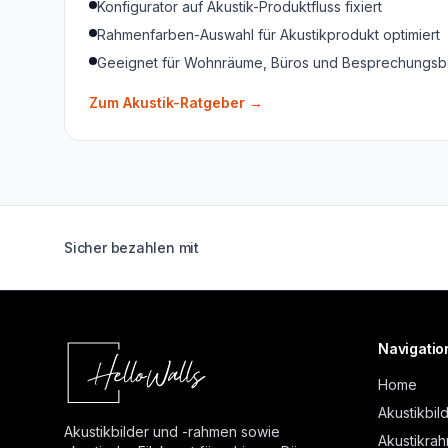
Konfigurator auf Akustik-Produktfluss fixiert
Rahmenfarben-Auswahl für Akustikprodukt optimiert
Geeignet für Wohnräume, Büros und Besprechungsb
Zum Akustik-Ratgeber
→
Sicher bezahlen mit
Navigatio
Home
Akustikbil
Akustikbilder und -rahmen sowie
Akustikra