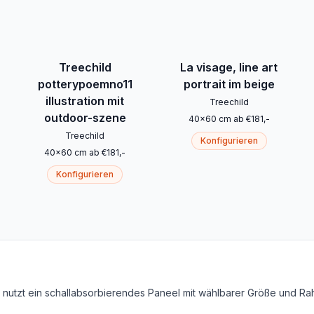
Treechild
La visage, line art
potterypoemno11
portrait im beige
illustration mit
Treechild
outdoor-szene
40
x
60
cm
ab
€
181
,-
Treechild
Konfigurieren
40
x
60
cm
ab
€
181
,-
Konfigurieren
on nutzt ein schallabsorbierendes Paneel mit wählbarer Größe und R