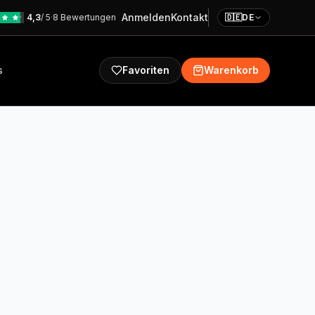
Anmelden
Kontakt
4,3
/ 5
·
8 Bewertungen
🇩🇪
DE
s
Favoriten
Warenkorb