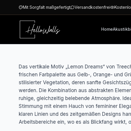
Zum Hauptinhalt springen
Mit Sorgfalt maßgefertigt
Versandkostenfrei
Kostenlo
Home
Akustikb
Das vertikale Motiv „Lemon Dreams“ von Treechi
frischen Farbpalette aus Gelb-, Orange- und Grün
stilisierter Vegetation, deren sanfte Gesichtsz
werden. Die Kombination aus abstrakten Elemen
ruhige, gleichzeitig belebende Atmosphäre. Idea
Stimmung mit einem Hauch von femininer Elega
klaren Linien und des zeitgemäßen Designs ha
Arbeitsbereiche ein, wo es als Blickfang wirkt,