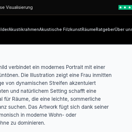
se Visualisierung
ilder
Akustikrahmen
Akustische Filzkunst
Räume
Ratgeber
Über un
ld verbindet ein modernes Portrait mit einer
tönen. Die Illustration zeigt eine Frau inmitten
üge von dynamischen Streifen akzentuiert
ten und natürlichem Setting schafft eine
l für Räume, die eine leichte, sommerliche
nz suchen. Das Artwork fügt sich dank seiner
rmonisch in moderne Wohn- oder
 ohne zu dominieren.