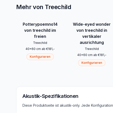
Mehr von Treechild
Potterypoemno14
Wide-eyed wonder
von treechild im
von treechild in
freien
vertikaler
ausrichtung
Treechild
40
x
60
cm
ab
€
181
,-
Treechild
40
x
60
cm
ab
€
181
,-
Konfigurieren
Konfigurieren
Akustik-Spezifikationen
Diese Produktseite ist akustik-only. Jede Konfigurati