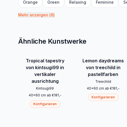
Orange
Green
Relaxing
Feminine
S
Mehr anzeigen
(
6
)
Ähnliche Kunstwerke
Tropical tapestry
Lemon daydreams
von kintsugi99 in
von treechild in
vertikaler
pastellfarben
ausrichtung
Treechild
Kintsugi99
40
x
60
cm
ab
€
181
,-
40
x
60
cm
ab
€
181
,-
Konfigurieren
Konfigurieren