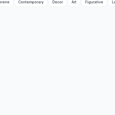
erene
Contemporary
Decor
Art
Figurative
L