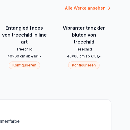
Alle Werke ansehen
Entangled faces
Vibranter tanz der
von treechild in line
blüten von
art
treechild
Treechild
Treechild
40
x
60
cm
ab
€
181
,-
40
x
60
cm
ab
€
181
,-
Konfigurieren
Konfigurieren
ahmenfarbe.