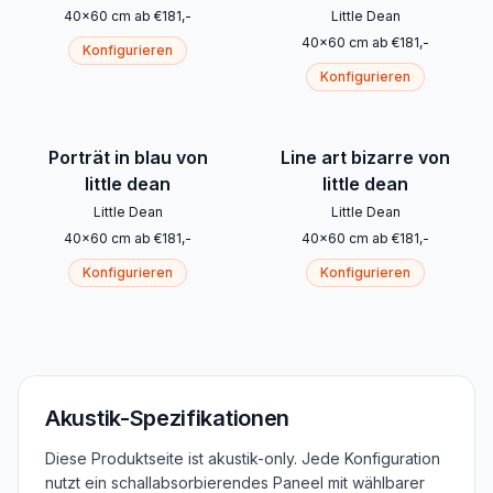
40
x
60
cm
ab
€
181
,-
Little Dean
40
x
60
cm
ab
€
181
,-
Konfigurieren
Konfigurieren
Porträt in blau von
Line art bizarre von
little dean
little dean
Little Dean
Little Dean
40
x
60
cm
ab
€
181
,-
40
x
60
cm
ab
€
181
,-
Konfigurieren
Konfigurieren
Akustik-Spezifikationen
Diese Produktseite ist akustik-only. Jede Konfiguration
nutzt ein schallabsorbierendes Paneel mit wählbarer