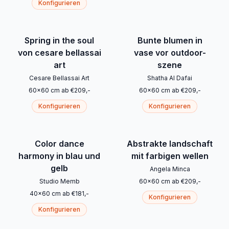
Konfigurieren
Spring in the soul
Bunte blumen in
von cesare bellassai
vase vor outdoor-
art
szene
Cesare Bellassai Art
Shatha Al Dafai
60
x
60
cm
ab
€
209
,-
60
x
60
cm
ab
€
209
,-
Konfigurieren
Konfigurieren
Color dance
Abstrakte landschaft
harmony in blau und
mit farbigen wellen
gelb
Angela Minca
Studio Memb
60
x
60
cm
ab
€
209
,-
40
x
60
cm
ab
€
181
,-
Konfigurieren
Konfigurieren