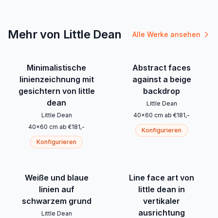
Mehr von Little Dean
Alle Werke ansehen
Minimalistische
Abstract faces
linienzeichnung mit
against a beige
gesichtern von little
backdrop
dean
Little Dean
Little Dean
40
x
60
cm
ab
€
181
,-
40
x
60
cm
ab
€
181
,-
Konfigurieren
Konfigurieren
Weiße und blaue
Line face art von
linien auf
little dean in
schwarzem grund
vertikaler
ausrichtung
Little Dean