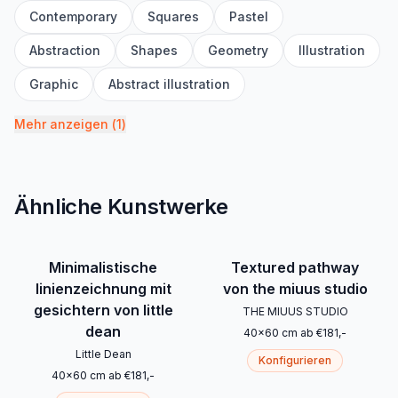
Contemporary
Squares
Pastel
Abstraction
Shapes
Geometry
Illustration
Graphic
Abstract illustration
Mehr anzeigen
(
1
)
Ähnliche Kunstwerke
Minimalistische
Textured pathway
linienzeichnung mit
von the miuus studio
gesichtern von little
THE MIUUS STUDIO
dean
40
x
60
cm
ab
€
181
,-
Little Dean
Konfigurieren
40
x
60
cm
ab
€
181
,-