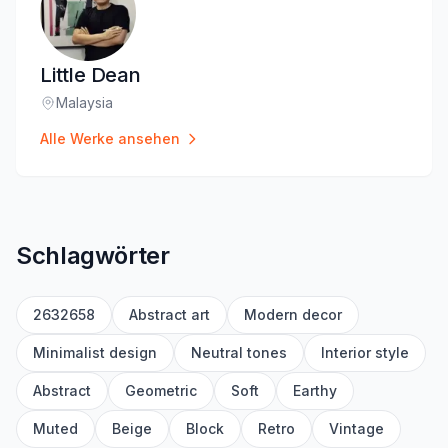
Little Dean
Malaysia
Standort
:
Alle Werke ansehen
Schlagwörter
2632658
Abstract art
Modern decor
Minimalist design
Neutral tones
Interior style
Abstract
Geometric
Soft
Earthy
Muted
Beige
Block
Retro
Vintage