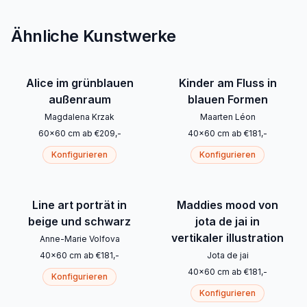
Ähnliche Kunstwerke
Alice im grünblauen
Kinder am Fluss in
außenraum
blauen Formen
Magdalena Krzak
Maarten Léon
60
x
60
cm
ab
€
209
,-
40
x
60
cm
ab
€
181
,-
Konfigurieren
Konfigurieren
Line art porträt in
Maddies mood von
beige und schwarz
jota de jai in
vertikaler illustration
Anne-Marie Volfova
40
x
60
cm
ab
€
181
,-
Jota de jai
40
x
60
cm
ab
€
181
,-
Konfigurieren
Konfigurieren