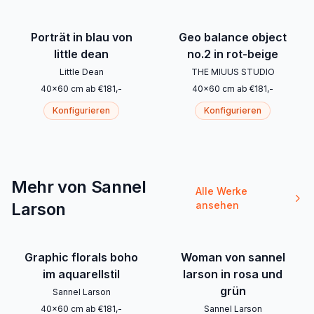
Porträt in blau von
Geo balance object
little dean
no.2 in rot-beige
Little Dean
THE MIUUS STUDIO
40
x
60
cm
ab
€
181
,-
40
x
60
cm
ab
€
181
,-
Konfigurieren
Konfigurieren
Mehr von Sannel
Alle Werke
Larson
ansehen
Graphic florals boho
Woman von sannel
im aquarellstil
larson in rosa und
grün
Sannel Larson
40
x
60
cm
ab
€
181
,-
Sannel Larson