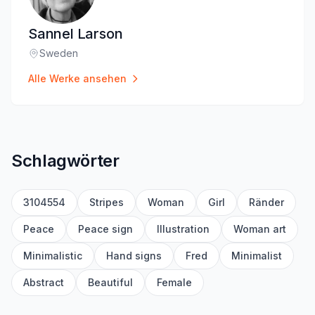
Sannel Larson
Sweden
Standort
:
Alle Werke ansehen
Schlagwörter
3104554
Stripes
Woman
Girl
Ränder
Peace
Peace sign
Illustration
Woman art
Minimalistic
Hand signs
Fred
Minimalist
Abstract
Beautiful
Female