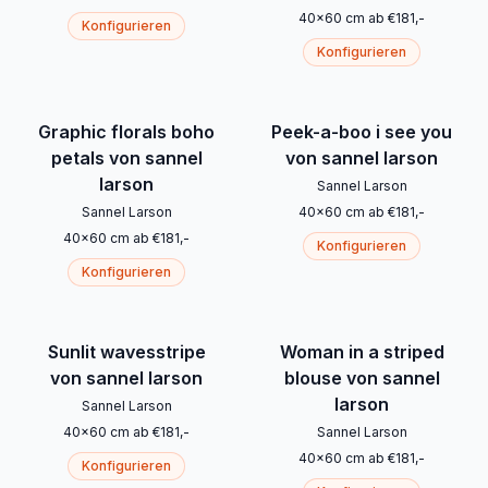
40
x
60
cm
ab
€
181
,-
Konfigurieren
Konfigurieren
Graphic florals boho
Peek-a-boo i see you
petals von sannel
von sannel larson
larson
Sannel Larson
Sannel Larson
40
x
60
cm
ab
€
181
,-
40
x
60
cm
ab
€
181
,-
Konfigurieren
Konfigurieren
Sunlit wavesstripe
Woman in a striped
von sannel larson
blouse von sannel
larson
Sannel Larson
40
x
60
cm
ab
€
181
,-
Sannel Larson
40
x
60
cm
ab
€
181
,-
Konfigurieren