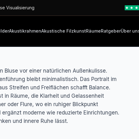
se Visualisierung
ilder
Akustikrahmen
Akustische Filzkunst
Räume
Ratgeber
Über un
ten Bluse vor einer natürlichen Außenkulisse.
nführung bleibt minimalistisch. Das Portrait im
us Streifen und Freiflächen schafft Balance.
st in Räume, die Klarheit und Gelassenheit
r oder Flure, wo ein ruhiger Blickpunkt
d ergänzt moderne wie reduzierte Einrichtungen.
nken und innere Ruhe lässt.