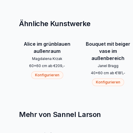
Ähnliche Kunstwerke
Alice im grünblauen
Bouquet mit beiger
außenraum
vase im
außenbereich
Magdalena Krzak
60
x
60
cm
ab
€
209
,-
Janel Bragg
40
x
60
cm
ab
€
181
,-
Konfigurieren
Konfigurieren
Mehr von Sannel Larson