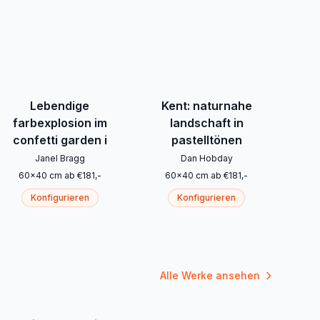
Lebendige
Kent: naturnahe
farbexplosion im
landschaft in
confetti garden i
pastelltönen
Janel Bragg
Dan Hobday
60
x
40
cm
ab
€
181
,-
60
x
40
cm
ab
€
181
,-
Konfigurieren
Konfigurieren
Alle Werke ansehen