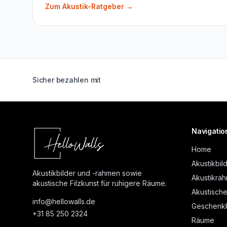
Zum Akustik-Ratgeber
→
Sicher bezahlen mit
Navigatio
Home
Akustikbil
Akustikbilder und -rahmen sowie
Akustikra
akustische Filzkunst für ruhigere Räume.
Akustische
info@
hellowalls.de
Geschenkk
+31 85 250 2324
Räume