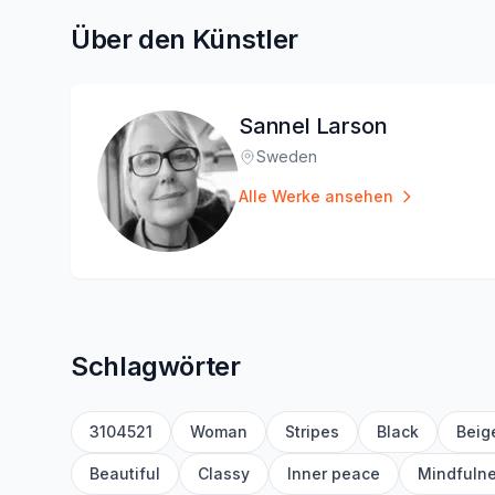
Über den Künstler
Sannel Larson
Sweden
Standort
:
Alle Werke ansehen
Schlagwörter
3104521
Woman
Stripes
Black
Beig
Beautiful
Classy
Inner peace
Mindfuln