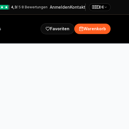
Anmelden
Kontakt
4,3
/ 5
·
8 Bewertungen
🇩🇪
DE
s
Favoriten
Warenkorb