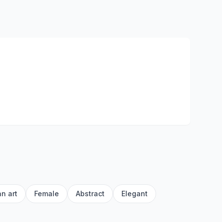
n art
Female
Abstract
Elegant