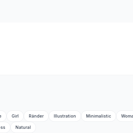
e
Girl
Ränder
Illustration
Minimalistic
Woma
ess
Natural