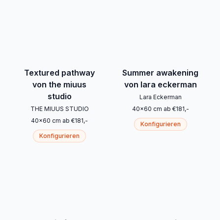
Textured pathway
Summer awakening
von the miuus
von lara eckerman
studio
Lara Eckerman
THE MIUUS STUDIO
40
x
60
cm
ab
€
181
,-
40
x
60
cm
ab
€
181
,-
Konfigurieren
Konfigurieren