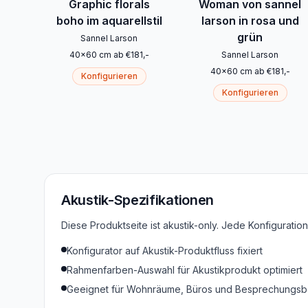
Graphic florals
Woman von sannel
boho im aquarellstil
larson in rosa und
grün
Sannel Larson
40
x
60
cm
ab
€
181
,-
Sannel Larson
40
x
60
cm
ab
€
181
,-
Konfigurieren
Konfigurieren
Akustik-Spezifikationen
Diese Produktseite ist akustik-only. Jede Konfigurati
Konfigurator auf Akustik-Produktfluss fixiert
Rahmenfarben-Auswahl für Akustikprodukt optimiert
Geeignet für Wohnräume, Büros und Besprechungsb