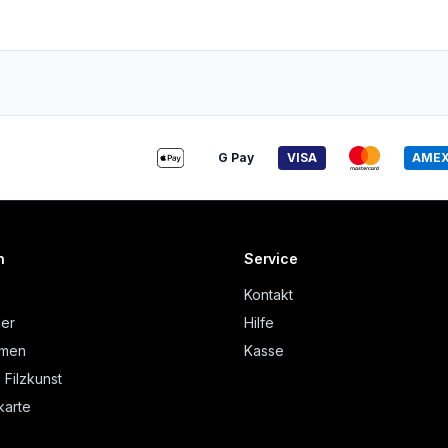
G Pay
VISA
AME
n
Service
Kontakt
der
Hilfe
hmen
Kasse
 Filzkunst
arte