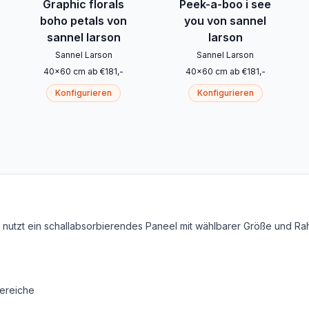
Graphic florals
Peek-a-boo i see
boho petals von
you von sannel
sannel larson
larson
Sannel Larson
Sannel Larson
40
x
60
cm
ab
€
181
,-
40
x
60
cm
ab
€
181
,-
Konfigurieren
Konfigurieren
on nutzt ein schallabsorbierendes Paneel mit wählbarer Größe und R
ereiche