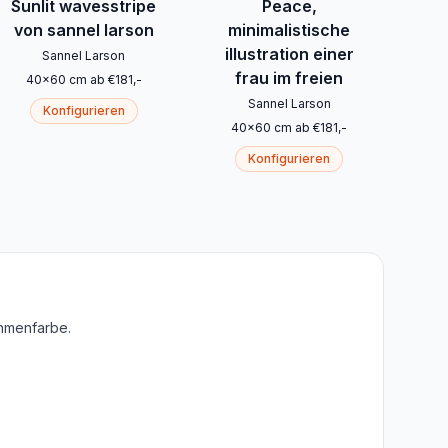
Sunlit wavesstripe
Peace,
von sannel larson
minimalistische
illustration einer
Sannel Larson
frau im freien
40
x
60
cm
ab
€
181
,-
Sannel Larson
Konfigurieren
40
x
60
cm
ab
€
181
,-
Konfigurieren
ahmenfarbe.