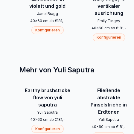
violett und gold
vertikaler
ausrichtung
Janel Bragg
40
x
60
cm
ab
€
181
,-
Emily Tingey
40
x
60
cm
ab
€
181
,-
Konfigurieren
Konfigurieren
Mehr von Yuli Saputra
Earthy brushstroke
Fließende
flow von yuli
abstrakte
saputra
Pinselstriche in
Erdtönen
Yuli Saputra
40
x
60
cm
ab
€
181
,-
Yuli Saputra
40
x
60
cm
ab
€
181
,-
Konfigurieren