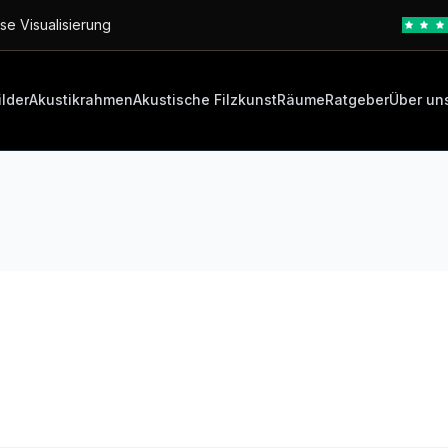
se Visualisierung
ilder
Akustikrahmen
Akustische Filzkunst
Räume
Ratgeber
Über un