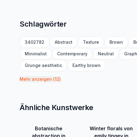
Schlagwörter
3402782
Abstract
Texture
Brown
B
Minimalist
Contemporary
Neutral
Graph
Grunge aesthetic
Earthy brown
Mehr anzeigen
(
12
)
Ähnliche Kunstwerke
Botanische
Winter florals von
abstraction in
emily tingey in