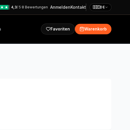
Anmelden
Kontakt
4,3
/ 5
·
8 Bewertungen
🇩🇪
DE
s
Favoriten
Warenkorb