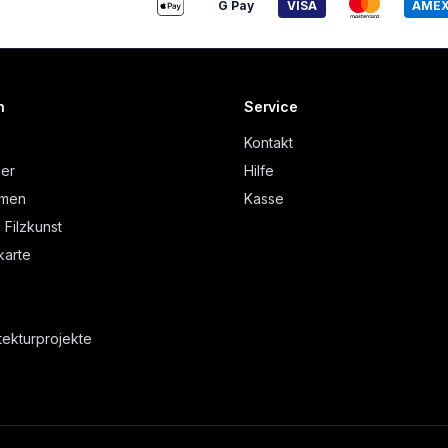
G Pay
VISA
AME
n
Service
Kontakt
der
Hilfe
hmen
Kasse
 Filzkunst
arte
tekturprojekte