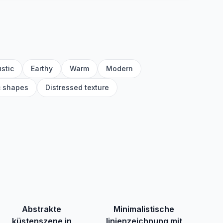
stic
Earthy
Warm
Modern
c shapes
Distressed texture
Abstrakte
Minimalistische
küstenszene in
linienzeichnung mit