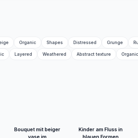
eige
Organic
Shapes
Distressed
Grunge
Ru
ic
Layered
Weathered
Abstract texture
Organi
Bouquet mit beiger
Kinder am Fluss in
vase im
blauen Formen