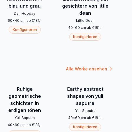
blau und grau
gesichtern von little
dean
Dan Hobday
60
x
40
cm
ab
€
181
,-
Little Dean
40
x
60
cm
ab
€
181
,-
Konfigurieren
Konfigurieren
Alle Werke ansehen
Ruhige
Earthy abstract
geometrische
shapes von yuli
schichten in
saputra
erdigen tönen
Yuli Saputra
Yuli Saputra
40
x
60
cm
ab
€
181
,-
40
x
60
cm
ab
€
181
,-
Konfigurieren