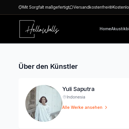
Zum Hauptinhalt springen
Mit Sorgfalt maßgefertigt
Versandkostenfrei
Kostenlo
Home
Akustikb
Über den Künstler
Yuli Saputra
Indonesia
Standort
:
Alle Werke ansehen