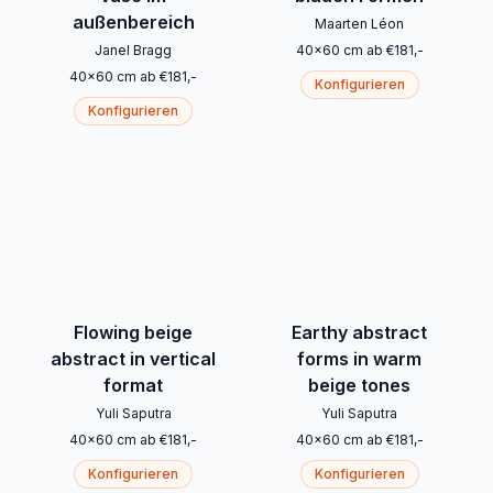
außenbereich
Maarten Léon
Janel Bragg
40
x
60
cm
ab
€
181
,-
40
x
60
cm
ab
€
181
,-
Konfigurieren
Konfigurieren
Flowing beige
Earthy abstract
abstract in vertical
forms in warm
format
beige tones
Yuli Saputra
Yuli Saputra
40
x
60
cm
ab
€
181
,-
40
x
60
cm
ab
€
181
,-
Konfigurieren
Konfigurieren