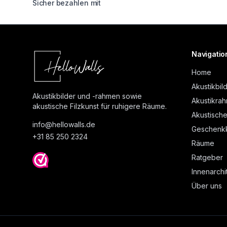
Sicher bezahlen mit
Navigatio
Home
Akustikbil
Akustikbilder und -rahmen sowie
Akustikra
akustische Filzkunst für ruhigere Räume.
Akustische
info@
hellowalls.de
Geschenkk
+31 85 250 2324
Räume
Ratgeber
Innenarchi
Über uns