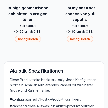
Ruhige geometrische
Earthy abstract
schichten in erdigen
shapes von yuli
tönen
saputra
Yuli Saputra
Yuli Saputra
40
x
60
cm
ab
€
181
,-
40
x
60
cm
ab
€
181
,-
Konfigurieren
Konfigurieren
Akustik-Spezifikationen
Diese Produktseite ist akustik-only. Jede Konfiguration
nutzt ein schallabsorbierendes Paneel mit wählbarer
Größe und Rahmenfarbe.
Konfigurator auf Akustik-Produktfluss fixiert
Rahmenfarben-Auswahl für Akustikprodukt optimiert