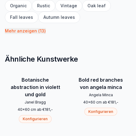
Organic
Rustic
Vintage
Oak leaf
Fall leaves
Autumn leaves
Mehr anzeigen
(
13
)
Ähnliche Kunstwerke
Botanische
Bold red branches
abstraction in violett
von angela minca
und gold
Angela Minca
Janel Bragg
40
x
60
cm
ab
€
181
,-
40
x
60
cm
ab
€
181
,-
Konfigurieren
Konfigurieren