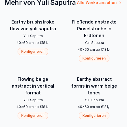
Mehr von Yuli Saputra
Alle Werke ansehen
Earthy brushstroke
Fließende abstrakte
flow von yuli saputra
Pinselstriche in
Erdtönen
Yuli Saputra
40
x
60
cm
ab
€
181
,-
Yuli Saputra
40
x
60
cm
ab
€
181
,-
Konfigurieren
Konfigurieren
Flowing beige
Earthy abstract
abstract in vertical
forms in warm beige
format
tones
Yuli Saputra
Yuli Saputra
40
x
60
cm
ab
€
181
,-
40
x
60
cm
ab
€
181
,-
Konfigurieren
Konfigurieren