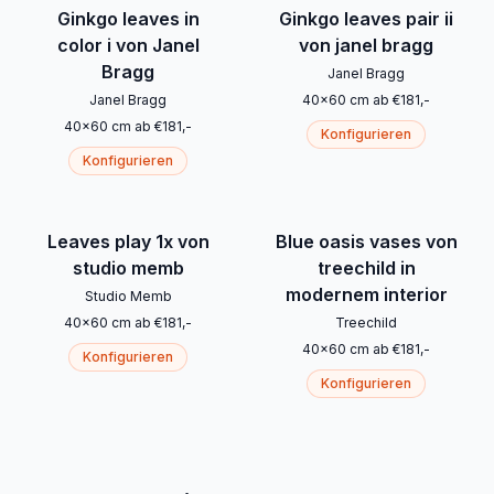
Ginkgo leaves in
Ginkgo leaves pair ii
color i von Janel
von janel bragg
Bragg
Janel Bragg
Janel Bragg
40
x
60
cm
ab
€
181
,-
40
x
60
cm
ab
€
181
,-
Konfigurieren
Konfigurieren
Leaves play 1x von
Blue oasis vases von
studio memb
treechild in
modernem interior
Studio Memb
40
x
60
cm
ab
€
181
,-
Treechild
40
x
60
cm
ab
€
181
,-
Konfigurieren
Konfigurieren