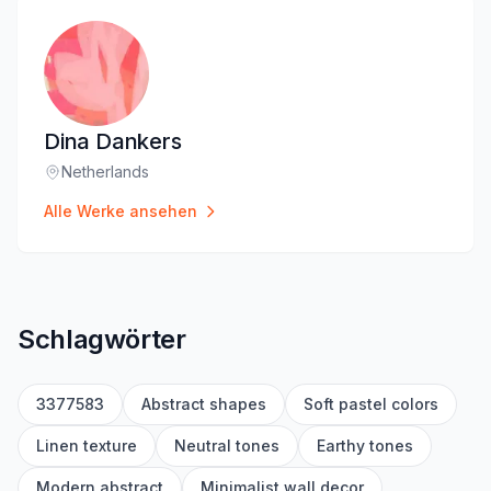
Dina Dankers
Netherlands
Standort
:
Alle Werke ansehen
Schlagwörter
3377583
Abstract shapes
Soft pastel colors
Linen texture
Neutral tones
Earthy tones
Modern abstract
Minimalist wall decor