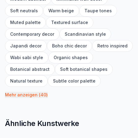
Soft neutrals
Warm beige
Taupe tones
Muted palette
Textured surface
Contemporary decor
Scandinavian style
Japandi decor
Boho chic decor
Retro inspired
Wabi sabi style
Organic shapes
Botanical abstract
Soft botanical shapes
Natural texture
Subtle color palette
Mehr anzeigen
(
40
)
Ähnliche Kunstwerke