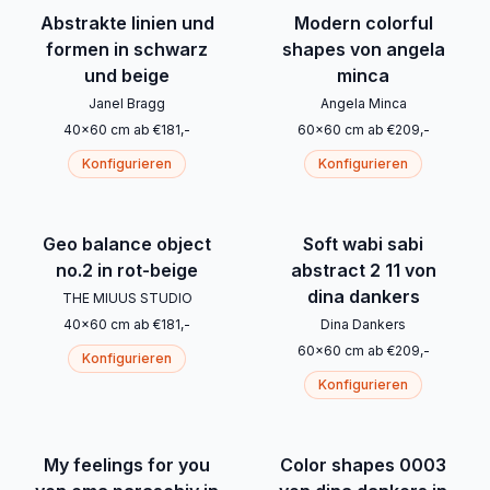
Abstrakte linien und
Modern colorful
formen in schwarz
shapes von angela
und beige
minca
Janel Bragg
Angela Minca
40
x
60
cm
ab
€
181
,-
60
x
60
cm
ab
€
209
,-
Konfigurieren
Konfigurieren
Geo balance object
Soft wabi sabi
no.2 in rot-beige
abstract 2 11 von
dina dankers
THE MIUUS STUDIO
40
x
60
cm
ab
€
181
,-
Dina Dankers
60
x
60
cm
ab
€
209
,-
Konfigurieren
Konfigurieren
My feelings for you
Color shapes 0003