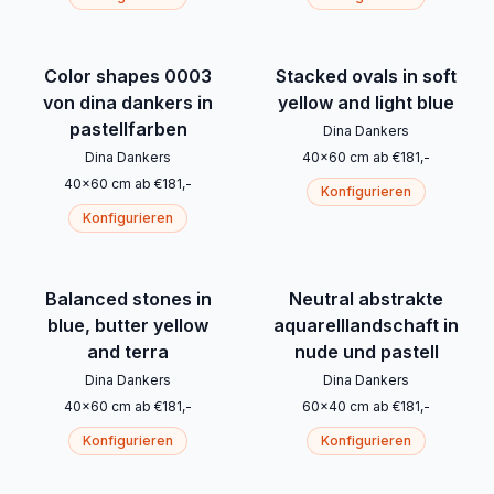
Color shapes 0003
Stacked ovals in soft
von dina dankers in
yellow and light blue
pastellfarben
Dina Dankers
Dina Dankers
40
x
60
cm
ab
€
181
,-
40
x
60
cm
ab
€
181
,-
Konfigurieren
Konfigurieren
Balanced stones in
Neutral abstrakte
blue, butter yellow
aquarelllandschaft in
and terra
nude und pastell
Dina Dankers
Dina Dankers
40
x
60
cm
ab
€
181
,-
60
x
40
cm
ab
€
181
,-
Konfigurieren
Konfigurieren