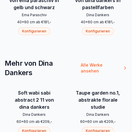
von ema paraschiv in
von dina dankers in
gelb und schwarz
pastellfarben
Ema Paraschiv
Dina Dankers
40
x
60
cm
ab
€
181
,-
40
x
60
cm
ab
€
181
,-
Konfigurieren
Konfigurieren
Mehr von Dina
Alle Werke
Dankers
ansehen
Soft wabi sabi
Taupe garden no.1,
abstract 2 11 von
abstrakte florale
dina dankers
studie
Dina Dankers
Dina Dankers
60
x
60
cm
ab
€
209
,-
60
x
60
cm
ab
€
209
,-
Konfigurieren
Konfigurieren