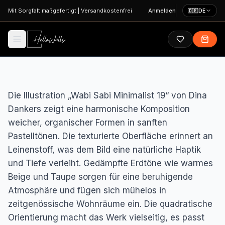
Zum Hauptinhalt springen
Mit Sorgfalt maßgefertigt
|
Versandkostenfrei
Anmelden
🇩🇪
DE
Die Illustration „Wabi Sabi Minimalist 19“ von Dina
Dankers zeigt eine harmonische Komposition
weicher, organischer Formen in sanften
Pastelltönen. Die texturierte Oberfläche erinnert an
Leinenstoff, was dem Bild eine natürliche Haptik
und Tiefe verleiht. Gedämpfte Erdtöne wie warmes
Beige und Taupe sorgen für eine beruhigende
Atmosphäre und fügen sich mühelos in
zeitgenössische Wohnräume ein. Die quadratische
Orientierung macht das Werk vielseitig, es passt