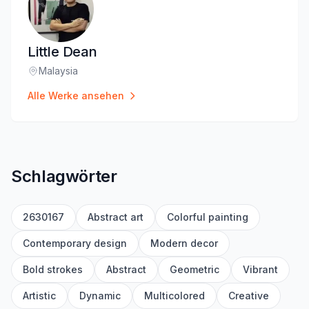
Little Dean
Malaysia
Standort
:
Alle Werke ansehen
Schlagwörter
2630167
Abstract art
Colorful painting
Contemporary design
Modern decor
Bold strokes
Abstract
Geometric
Vibrant
Artistic
Dynamic
Multicolored
Creative