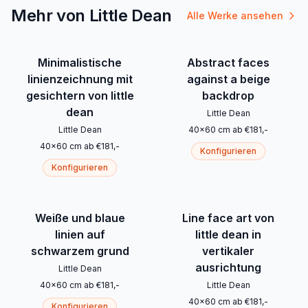
Mehr von Little Dean
Alle Werke ansehen
Minimalistische
Abstract faces
linienzeichnung mit
against a beige
gesichtern von little
backdrop
dean
Little Dean
Little Dean
40
x
60
cm
ab
€
181
,-
40
x
60
cm
ab
€
181
,-
Konfigurieren
Konfigurieren
Weiße und blaue
Line face art von
linien auf
little dean in
schwarzem grund
vertikaler
ausrichtung
Little Dean
40
x
60
cm
ab
€
181
,-
Little Dean
40
x
60
cm
ab
€
181
,-
Konfigurieren