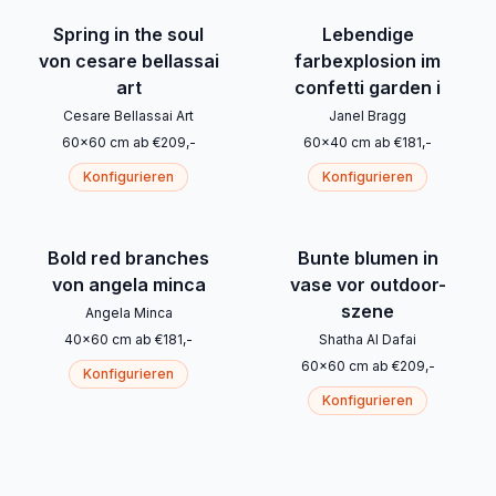
Spring in the soul
Lebendige
von cesare bellassai
farbexplosion im
art
confetti garden i
Cesare Bellassai Art
Janel Bragg
60
x
60
cm
ab
€
209
,-
60
x
40
cm
ab
€
181
,-
Konfigurieren
Konfigurieren
Bold red branches
Bunte blumen in
von angela minca
vase vor outdoor-
szene
Angela Minca
40
x
60
cm
ab
€
181
,-
Shatha Al Dafai
60
x
60
cm
ab
€
209
,-
Konfigurieren
Konfigurieren