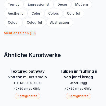
Trendy
Expressionist
Decor
Modern
Aesthetic
Color
Colors
Colorful
Colour
Colourful
Abstraction
Mehr anzeigen
(
10
)
Ähnliche Kunstwerke
Textured pathway
Tulpen im frühling ii
von the miuus studio
von janel bragg
THE MIUUS STUDIO
Janel Bragg
40
x
60
cm
ab
€
181
,-
40
x
60
cm
ab
€
181
,-
Konfigurieren
Konfigurieren