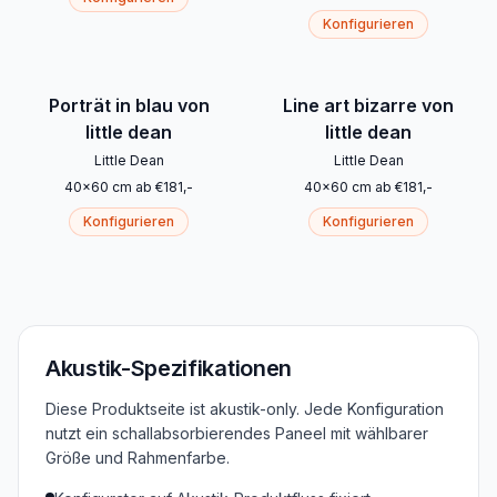
Konfigurieren
Porträt in blau von
Line art bizarre von
little dean
little dean
Little Dean
Little Dean
40
x
60
cm
ab
€
181
,-
40
x
60
cm
ab
€
181
,-
Konfigurieren
Konfigurieren
Akustik-Spezifikationen
Diese Produktseite ist akustik-only. Jede Konfiguration
nutzt ein schallabsorbierendes Paneel mit wählbarer
Größe und Rahmenfarbe.