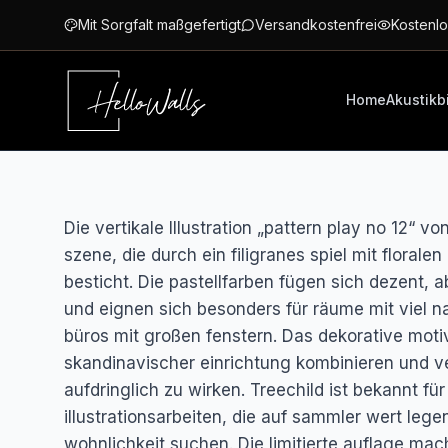
Zum Hauptinhalt springen
Mit Sorgfalt maßgefertigt
Versandkostenfrei
Kostenlo
Home
Akustikb
Die vertikale Illustration „pattern play no 12“ 
szene, die durch ein filigranes spiel mit florale
besticht. Die pastellfarben fügen sich dezent, ab
und eignen sich besonders für räume mit viel n
büros mit großen fenstern. Das dekorative motiv
skandinavischer einrichtung kombinieren und ve
aufdringlich zu wirken. Treechild ist bekannt f
illustrationsarbeiten, die auf sammler wert leg
wohnlichkeit suchen. Die limitierte auflage mac