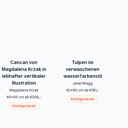
Cancan von
Tulpen im
Magdalena Krzak in
verwaschenen
lebhafter vertikaler
wasserfarbenstil
Illustration
Janel Bragg
Magdalena Krzak
40
x
60
cm
ab
€
181
,-
60
x
60
cm
ab
€
209
,-
Konfigurieren
Konfigurieren