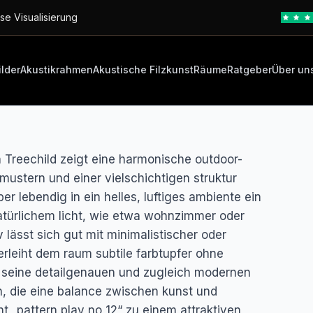
se Visualisierung
ilder
Akustikrahmen
Akustische Filzkunst
Räume
Ratgeber
Über un
von Treechild zeigt eine harmonische outdoor-
n mustern und einer vielschichtigen struktur
er lebendig in ein helles, luftiges ambiente ein
atürlichem licht, wie etwa wohnzimmer oder
 lässt sich gut mit minimalistischer oder
rleiht dem raum subtile farbtupfer ohne
ür seine detailgenauen und zugleich modernen
en, die eine balance zwischen kunst und
ht „pattern play no 12“ zu einem attraktiven