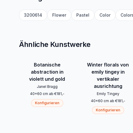
3200614
Flower
Pastel
Color
Color
Ähnliche Kunstwerke
Botanische
Winter florals von
abstraction in
emily tingey in
violett und gold
vertikaler
ausrichtung
Janel Bragg
40
x
60
cm
ab
€
181
,-
Emily Tingey
40
x
60
cm
ab
€
181
,-
Konfigurieren
Konfigurieren