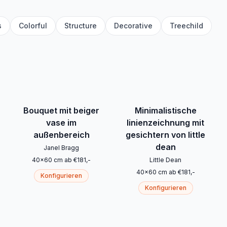
s
Colorful
Structure
Decorative
Treechild
Bouquet mit beiger
Minimalistische
vase im
linienzeichnung mit
außenbereich
gesichtern von little
dean
Janel Bragg
40
x
60
cm
ab
€
181
,-
Little Dean
40
x
60
cm
ab
€
181
,-
Konfigurieren
Konfigurieren