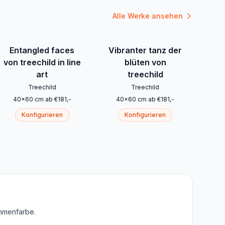
Alle Werke ansehen
Entangled faces
Vibranter tanz der
von treechild in line
blüten von
art
treechild
Treechild
Treechild
40
x
60
cm
ab
€
181
,-
40
x
60
cm
ab
€
181
,-
Konfigurieren
Konfigurieren
ahmenfarbe.