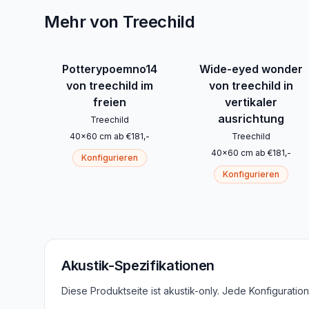
Mehr von Treechild
Potterypoemno14
Wide-eyed wonder
von treechild im
von treechild in
freien
vertikaler
ausrichtung
Treechild
40
x
60
cm
ab
€
181
,-
Treechild
40
x
60
cm
ab
€
181
,-
Konfigurieren
Konfigurieren
Akustik-Spezifikationen
Diese Produktseite ist akustik-only. Jede Konfigurati