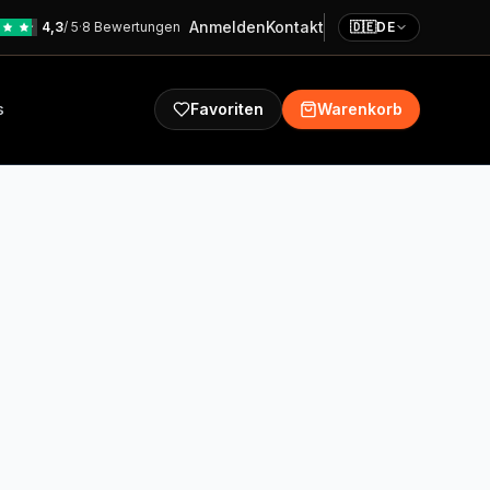
Anmelden
Kontakt
4,3
/ 5
·
8 Bewertungen
🇩🇪
DE
s
Favoriten
Warenkorb