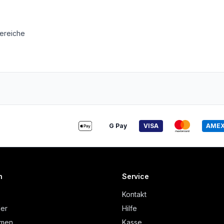
ereiche
G Pay
VISA
AME
n
Service
Kontakt
der
Hilfe
hmen
Kasse