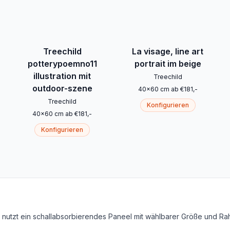
Treechild
La visage, line art
potterypoemno11
portrait im beige
illustration mit
Treechild
outdoor-szene
40
x
60
cm
ab
€
181
,-
Treechild
Konfigurieren
40
x
60
cm
ab
€
181
,-
Konfigurieren
on nutzt ein schallabsorbierendes Paneel mit wählbarer Größe und R