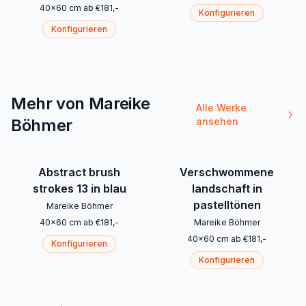
40
x
60
cm
ab
€
181
,-
Konfigurieren
Konfigurieren
Mehr von Mareike
Alle Werke
Böhmer
ansehen
Abstract brush
Verschwommene
strokes 13 in blau
landschaft in
pastelltönen
Mareike Böhmer
40
x
60
cm
ab
€
181
,-
Mareike Böhmer
40
x
60
cm
ab
€
181
,-
Konfigurieren
Konfigurieren