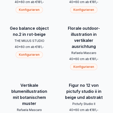
40
x
60
cm
ab
€
181
,-
40
x
60
cm
ab
€
181
,-
Konfigurieren
Konfigurieren
Geo balance object
Florale outdoor-
no.2 in rot-beige
illustration in
vertikaler
THE MIUUS STUDIO
ausrichtung
40
x
60
cm
ab
€
181
,-
Rafaela Mascaro
Konfigurieren
40
x
60
cm
ab
€
181
,-
Konfigurieren
Vertikale
Figur no 12 von
blumenillustration
pictufy studio ii in
mit botanischem
beige und abstrakt
muster
Pictufy Studio II
Rafaela Mascaro
40
x
60
cm
ab
€
181
,-