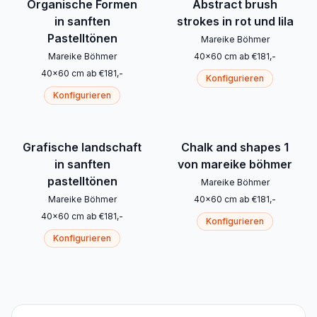
Organische Formen
Abstract brush
in sanften
strokes in rot und lila
Pastelltönen
Mareike Böhmer
Mareike Böhmer
40
x
60
cm
ab
€
181
,-
40
x
60
cm
ab
€
181
,-
Konfigurieren
Konfigurieren
Grafische landschaft
Chalk and shapes 1
in sanften
von mareike böhmer
pastelltönen
Mareike Böhmer
Mareike Böhmer
40
x
60
cm
ab
€
181
,-
40
x
60
cm
ab
€
181
,-
Konfigurieren
Konfigurieren