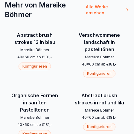
Mehr von Mareike
Alle Werke
Böhmer
ansehen
Abstract brush
Verschwommene
strokes 13 in blau
landschaft in
pastelltönen
Mareike Böhmer
40
x
60
cm
ab
€
181
,-
Mareike Böhmer
40
x
60
cm
ab
€
181
,-
Konfigurieren
Konfigurieren
Organische Formen
Abstract brush
in sanften
strokes in rot und lila
Pastelltönen
Mareike Böhmer
Mareike Böhmer
40
x
60
cm
ab
€
181
,-
40
x
60
cm
ab
€
181
,-
Konfigurieren
Konfigurieren