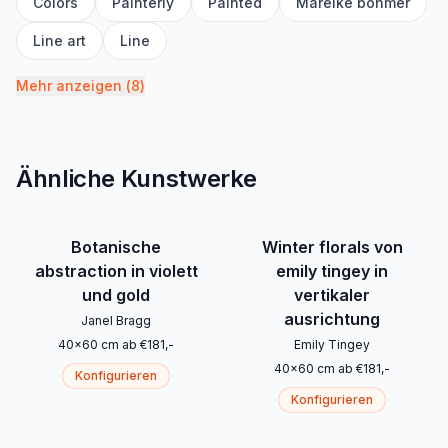
Colors
Painterly
Painted
Mareike böhmer
Line art
Line
Mehr anzeigen
(
8
)
Ähnliche Kunstwerke
Botanische
Winter florals von
abstraction in violett
emily tingey in
und gold
vertikaler
ausrichtung
Janel Bragg
40
x
60
cm
ab
€
181
,-
Emily Tingey
40
x
60
cm
ab
€
181
,-
Konfigurieren
Konfigurieren