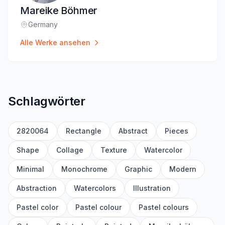
Mareike Böhmer
Germany
Standort
:
Alle Werke ansehen
Schlagwörter
2820064
Rectangle
Abstract
Pieces
Shape
Collage
Texture
Watercolor
Minimal
Monochrome
Graphic
Modern
Abstraction
Watercolors
Illustration
Pastel color
Pastel colour
Pastel colours