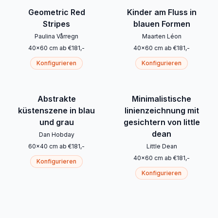
Geometric Red
Kinder am Fluss in
Stripes
blauen Formen
Paulina Vårregn
Maarten Léon
40
x
60
cm
ab
€
181
,-
40
x
60
cm
ab
€
181
,-
Konfigurieren
Konfigurieren
Abstrakte
Minimalistische
küstenszene in blau
linienzeichnung mit
und grau
gesichtern von little
dean
Dan Hobday
60
x
40
cm
ab
€
181
,-
Little Dean
40
x
60
cm
ab
€
181
,-
Konfigurieren
Konfigurieren