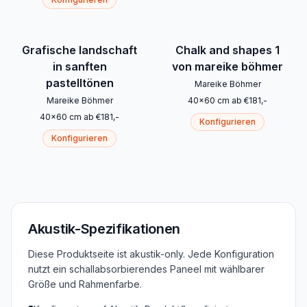
Grafische landschaft
Chalk and shapes 1
in sanften
von mareike böhmer
pastelltönen
Mareike Böhmer
Mareike Böhmer
40
x
60
cm
ab
€
181
,-
40
x
60
cm
ab
€
181
,-
Konfigurieren
Konfigurieren
Akustik-Spezifikationen
Diese Produktseite ist akustik-only. Jede Konfiguration
nutzt ein schallabsorbierendes Paneel mit wählbarer
Größe und Rahmenfarbe.