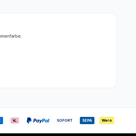
ahmenfarbe.
X
SOFORT
SEPA
Wero