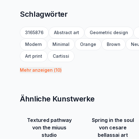
Schlagwörter
3165876
Abstract art
Geometric design
Modern
Minimal
Orange
Brown
Neu
Art print
Cartissi
Mehr anzeigen
(
10
)
Ähnliche Kunstwerke
Textured pathway
Spring in the soul
von the miuus
von cesare
studio
bellassai art