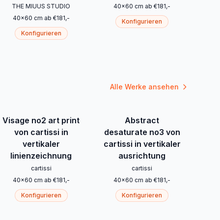
THE MIUUS STUDIO
40
x
60
cm
ab
€
181
,-
40
x
60
cm
ab
€
181
,-
Konfigurieren
Konfigurieren
Alle Werke ansehen
Visage no2 art print
Abstract
von cartissi in
desaturate no3 von
vertikaler
cartissi in vertikaler
linienzeichnung
ausrichtung
cartissi
cartissi
40
x
60
cm
ab
€
181
,-
40
x
60
cm
ab
€
181
,-
Konfigurieren
Konfigurieren