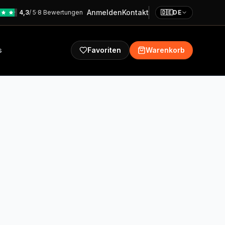
Anmelden
Kontakt
4,3
/ 5
·
8 Bewertungen
🇩🇪
DE
s
Favoriten
Warenkorb