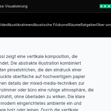
se Visualisierung
ilder
Akustikrahmen
Akustische Filzkunst
Räume
Ratgeber
Über un
si zeigt eine vertikale komposition, die
et. Die abstrakte illustration kombiniert
ten pinselstrichen, die den eindruck einer
ruckte oberfläche auf hochwertigem papier
einen details der mixed-media-techniken zur
nzimmer oder büro eine ruhige atmosphäre, die
rahlt, ohne überladen zu wirken. Die klare
y modern eingerichtetes ambiente ein und
ie holz oder leinen. Durch die vertikale