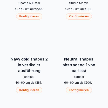
Shatha Al Dafai
Studio Memb
60
x
60
cm
ab
€
209
,-
40
x
60
cm
ab
€
181
,-
Konfigurieren
Konfigurieren
Navy gold shapes 2
Neutral shapes
in vertikaler
abstract no 1 von
ausführung
cartissi
cartissi
cartissi
40
x
60
cm
ab
€
181
,-
60
x
60
cm
ab
€
209
,-
Konfigurieren
Konfigurieren