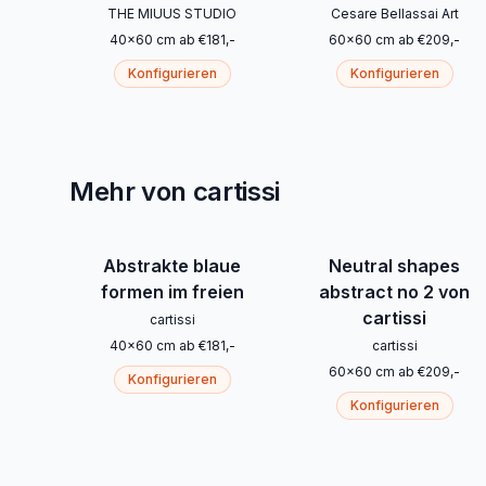
THE MIUUS STUDIO
Cesare Bellassai Art
40
x
60
cm
ab
€
181
,-
60
x
60
cm
ab
€
209
,-
Konfigurieren
Konfigurieren
Mehr von cartissi
Abstrakte blaue
Neutral shapes
formen im freien
abstract no 2 von
cartissi
cartissi
40
x
60
cm
ab
€
181
,-
cartissi
60
x
60
cm
ab
€
209
,-
Konfigurieren
Konfigurieren