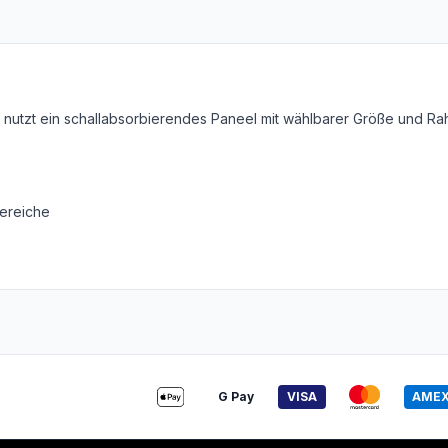
on nutzt ein schallabsorbierendes Paneel mit wählbarer Größe und R
ereiche
G Pay
VISA
AME