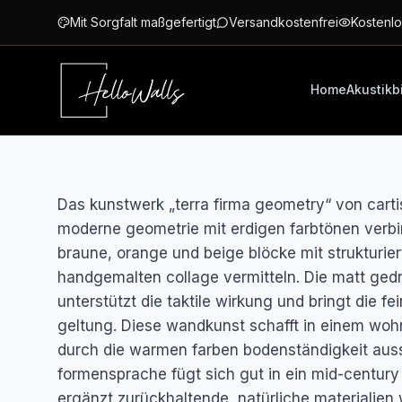
Zum Hauptinhalt springen
Mit Sorgfalt maßgefertigt
Versandkostenfrei
Kostenlo
Home
Akustikb
Das kunstwerk „terra firma geometry“ von cartis
moderne geometrie mit erdigen farbtönen verbind
braune, orange und beige blöcke mit strukturier
handgemalten collage vermitteln. Die matt ged
unterstützt die taktile wirkung und bringt die f
geltung. Diese wandkunst schafft in einem woh
durch die warmen farben bodenständigkeit ausst
formensprache fügt sich gut in ein mid-centur
ergänzt zurückhaltende, natürliche materialien w