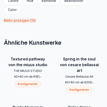
Colors
Hue
Rainbow
Abstraction
Color
Mehr anzeigen
(
15
)
Ähnliche Kunstwerke
Textured pathway
Spring in the soul
von the miuus studio
von cesare bellassai
art
THE MIUUS STUDIO
40
x
60
cm
ab
€
181
,-
Cesare Bellassai Art
60
x
60
cm
ab
€
209
,-
Konfigurieren
Konfigurieren