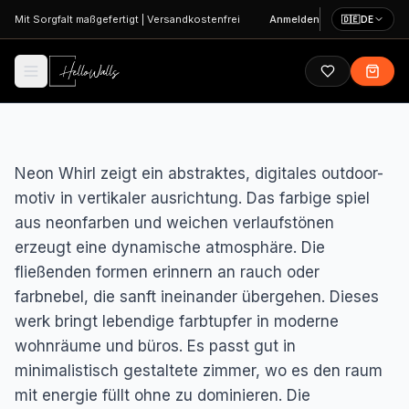
Zum Hauptinhalt springen
Mit Sorgfalt maßgefertigt
|
Versandkostenfrei
Anmelden
🇩🇪
DE
Neon Whirl zeigt ein abstraktes, digitales outdoor-
motiv in vertikaler ausrichtung. Das farbige spiel
aus neonfarben und weichen verlaufstönen
erzeugt eine dynamische atmosphäre. Die
fließenden formen erinnern an rauch oder
farbnebel, die sanft ineinander übergehen. Dieses
werk bringt lebendige farbtupfer in moderne
wohnräume und büros. Es passt gut in
minimalistisch gestaltete zimmer, wo es den raum
mit energie füllt ohne zu dominieren. Die