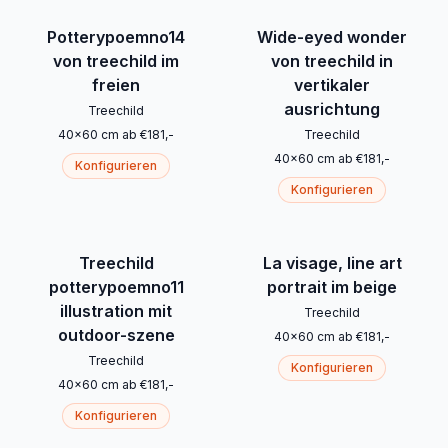
Potterypoemno14
Wide-eyed wonder
von treechild im
von treechild in
freien
vertikaler
ausrichtung
Treechild
40
x
60
cm
ab
€
181
,-
Treechild
40
x
60
cm
ab
€
181
,-
Konfigurieren
Konfigurieren
Treechild
La visage, line art
potterypoemno11
portrait im beige
illustration mit
Treechild
outdoor-szene
40
x
60
cm
ab
€
181
,-
Treechild
Konfigurieren
40
x
60
cm
ab
€
181
,-
Konfigurieren