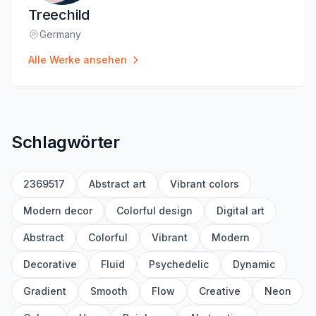
Treechild
Germany
Standort
:
Alle Werke ansehen
Schlagwörter
2369517
Abstract art
Vibrant colors
Modern decor
Colorful design
Digital art
Abstract
Colorful
Vibrant
Modern
Decorative
Fluid
Psychedelic
Dynamic
Gradient
Smooth
Flow
Creative
Neon