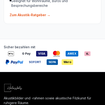
Geeignet für Wohnräume, Büros und
Besprechungsbereiche
Zum Akustik-Ratgeber
→
Sicher bezahlen mit
G Pay
VISA
AMEX
SOFORT
SEPA
Wero
Akustikbilder und -rahmen sowie akustische Filzkunst für
ruhigere Räume.