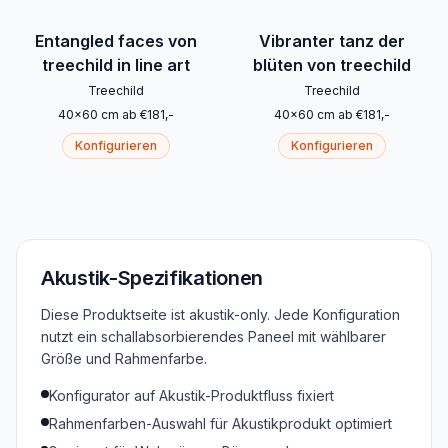
Entangled faces von
Vibranter tanz der
treechild in line art
blüten von treechild
Treechild
Treechild
40
x
60
cm
ab
€
181
,-
40
x
60
cm
ab
€
181
,-
Konfigurieren
Konfigurieren
Akustik-Spezifikationen
Diese Produktseite ist akustik-only. Jede Konfiguration
nutzt ein schallabsorbierendes Paneel mit wählbarer
Größe und Rahmenfarbe.
Konfigurator auf Akustik-Produktfluss fixiert
Rahmenfarben-Auswahl für Akustikprodukt optimiert