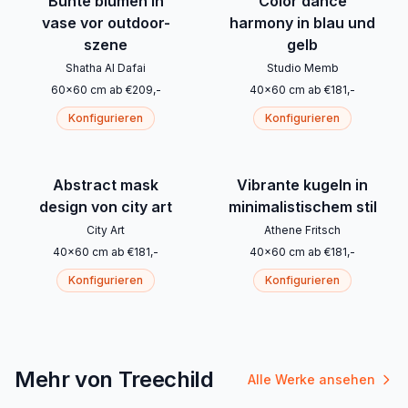
Bunte blumen in
Color dance
vase vor outdoor-
harmony in blau und
szene
gelb
Shatha Al Dafai
Studio Memb
60
x
60
cm
ab
€
209
,-
40
x
60
cm
ab
€
181
,-
Konfigurieren
Konfigurieren
Abstract mask
Vibrante kugeln in
design von city art
minimalistischem stil
City Art
Athene Fritsch
40
x
60
cm
ab
€
181
,-
40
x
60
cm
ab
€
181
,-
Konfigurieren
Konfigurieren
Mehr von Treechild
Alle Werke ansehen